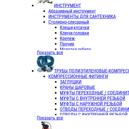
ИНСТРУМЕНТ
Абразивный инструмент
ИНСТРУМЕНТЫ ДЛЯ САНТЕХНИКА
Столярно-слесарный
Клещи,кусачки
Ключи,головки
Крепеж
Прочие
Молотки,зубила
Показать все
Пассатижи,тонкогубцы,утконосы
Напильники,надфили,рашпили
Ножовки по дереву
ТРУБЫ ПОЛИЭТИЛЕНОВЫЕ-КОМПРЕС
Отвертки
КОМПРЕССИОННЫЕ ФИТИНГИ
Хоз. инвентарь
ЗАГЛУШКИ
ЭЛ. ИНСТРУМЕНТ OASIS
КРАНЫ ШАРОВЫЕ
МУФТЫ ПЕРЕХОДНЫЕ / СОЕДИНИ
МУФТЫ С ВНУТРЕННЕЙ РЕЗЬБОЙ
МУФТЫ С НАРУЖНОЙ РЕЗЬБОЙ
ОТВОДЫ ПЕРЕХОДНЫЕ / СОЕДИН
ОТВОДЫ С ВНУТРЕННЕЙ РЕЗЬБОЙ
Показать все
ОТВОДЫ С НАРУЖНОЙ РЕЗЬБОЙ
СЕДЕЛКИ