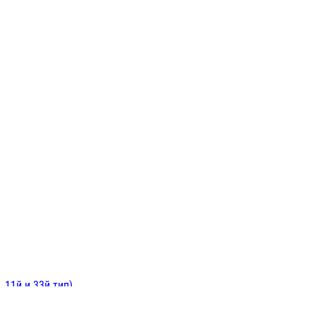
ИНИТЕЛЬНЫЕ
ОЙ
Е
 11й и 33й тип)