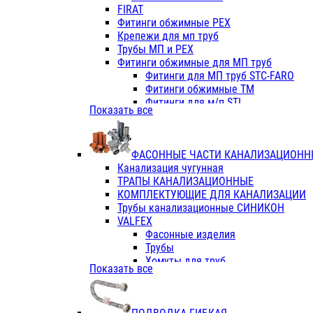
Фитинги ПП белые
FIRAT
Фитинги ПП белые
Фитинги обжимные PEX
Фитинги ППс металл.белые
Крепежи для мп труб
VALFEX
Трубы МП и PEX
Трубы PE-RT
Фитинги обжимные для МП труб
Трубы ПП водопровод белые
Фитинги для МП труб STC-FARO
Трубы ПП водопровод серые
Фитинги обжимные ТМ
Трубы армированные стекловолок
Фитинги для м/п STI
Показать все
Трубы армированные стекловолок
Фитинги для МП труб TITAN
Фитинги ПП серые
Фитинги для МП труб JIF
Краны
VALTEC
Фитинги с металл. серые
ФАСОННЫЕ ЧАСТИ КАНАЛИЗАЦИОНН
TK
Фитинги ПП (серые)
Канализация чугунная
VALFEX
Фитинги ПП белые
ТРАПЫ КАНАЛИЗАЦИОННЫЕ
Краны
КОМПЛЕКТУЮЩИЕ ДЛЯ КАНАЛИЗАЦИИ
Фитинги ПП (белые)
Трубы канализационные СИНИКОН
Фитинги ПП с металлом бел
VALFEX
ПК КОНТУР
Фасонные изделия
Краны полипропиленовые
Трубы
Трубы полипропиленивые
Хомуты для труб
Показать все
Труба PPR PN20
ПВХ (стройполимер)
Труба PPR-AL-PPR PN25(цент
Трубы
Труба PPR-GF-PPR PN25(арми
Фасонные изделия
Фитинги полипропиленовые