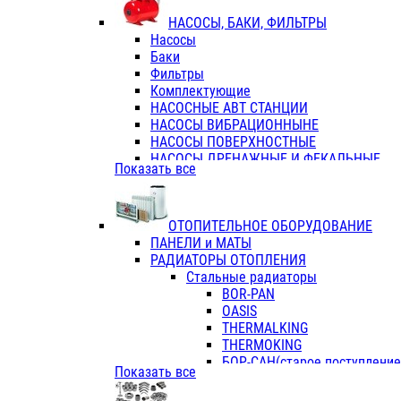
ФЛАНЦЫ / ВТУЛКИ
НАСОСЫ, БАКИ, ФИЛЬТРЫ
ТРОЙНИКИ ПЕРЕХОДНЫЕ / СОЕД
Насосы
ТРОЙНИКИ С ВНУТРЕННЕЙ РЕЗЬБ
Баки
ТРОЙНИКИ С НАРУЖНОЙ РЕЗЬБОЙ
Фильтры
КОЛЬЦА РЕЗИНОВЫЕ
Комплектующие
ТРУБЫ НАПОРНЫЕ
НАСОСНЫЕ АВТ СТАНЦИИ
ТРУБЫ ГОФРИРОВАННЫЕ ДВУХСЛ.
НАСОСЫ ВИБРАЦИОННЫНЕ
ТРУБЫ ПОЛИЭТИЛЕНОВЫЕ
НАСОСЫ ПОВЕРХНОСТНЫЕ
НАСОСЫ ДРЕНАЖНЫЕ И ФЕКАЛЬНЫЕ
Показать все
НАСОСЫ ПОВЫСИТ и ЦИРКУЛЯЦИОННЫ
НАСОСЫ СКВАЖИННЫЕ
ОТОПИТЕЛЬНОЕ ОБОРУДОВАНИЕ
ПАНЕЛИ и МАТЫ
РАДИАТОРЫ ОТОПЛЕНИЯ
Стальные радиаторы
BOR-PAN
OASIS
THERMALKING
THERMOKING
БОР-САН(старое поступление,
Показать все
БОРСАН
AZARIO