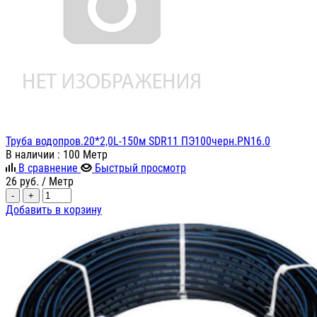
Труба водопров.20*2,0L-150м SDR11 ПЭ100черн.PN16.0
В наличии
: 100 Метр
В сравнение
Быстрый просмотр
26
руб.
/ Метр
-
+
Добавить в корзину