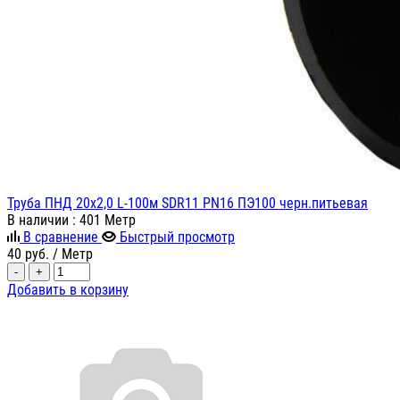
Труба ПНД 20х2,0 L-100м SDR11 PN16 ПЭ100 черн.питьевая
В наличии
: 401 Метр
В сравнение
Быстрый просмотр
40
руб.
/ Метр
-
+
Добавить в корзину