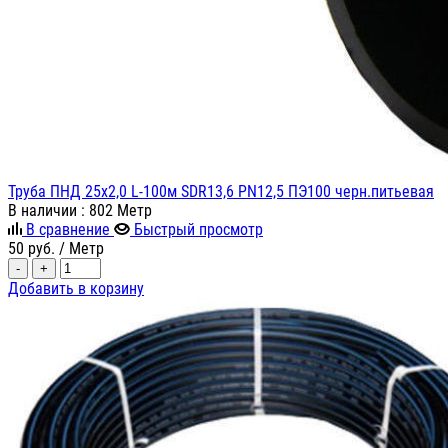
Труба ПНД 25х2,0 L-100м SDR13,6 PN12,5 ПЭ100 черн.питьевая
В наличии
: 802 Метр
В сравнение
Быстрый просмотр
50
руб.
/ Метр
-
+
Добавить в корзину