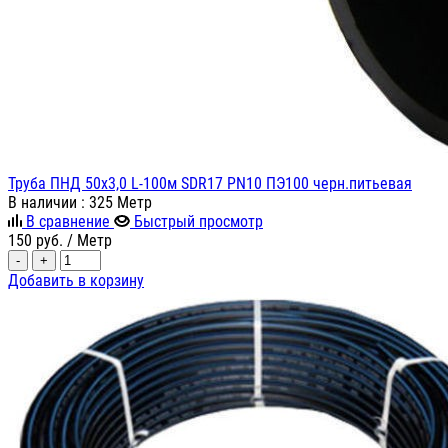
Труба ПНД 50х3,0 L-100м SDR17 PN10 ПЭ100 черн.питьевая
В наличии
: 325 Метр
В сравнение
Быстрый просмотр
150
руб.
/ Метр
-
+
Добавить в корзину