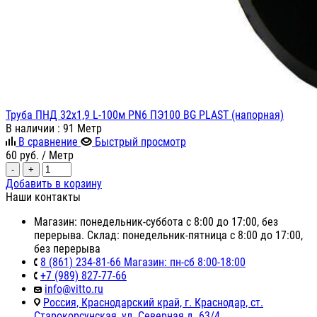
Труба ПНД 32x1,9 L-100м PN6 ПЭ100 BG PLAST (напорная)
В наличии
: 91 Метр
В сравнение
Быстрый просмотр
60
руб.
/ Метр
-
+
Добавить в корзину
Наши контакты
Магазин: понедельник-суббота с 8:00 до 17:00, без
перерыва. Склад: понедельник-пятница с 8:00 до 17:00,
без перерыва
8 (861) 234-81-66 Магазин: пн-сб 8:00-18:00
+7 (989) 827-77-66
info@vitto.ru
Россия, Краснодарский край, г. Краснодар, ст.
Старокорсунская, ул. Северная д. 63/4