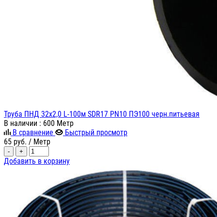
Труба ПНД 32x2,0 L-100м SDR17 PN10 ПЭ100 черн.питьевая
В наличии
: 600 Метр
В сравнение
Быстрый просмотр
65
руб.
/ Метр
-
+
Добавить в корзину