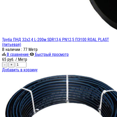
Труба ПНД 32x2,4 L-200м SDR13,6 PN12,5 ПЭ100 ROAL PLAST
(питьевая)
В наличии
: 77 Метр
В сравнение
Быстрый просмотр
65
руб.
/ Метр
-
+
Добавить в корзину