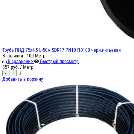
Труба ПНД 75х4,5 L-50м SDR17 PN10 ПЭ100 черн.питьевая
В наличии
: 100 Метр
В сравнение
Быстрый просмотр
357
руб.
/ Метр
-
+
Добавить в корзину