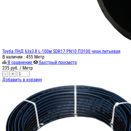
Труба ПНД 63х3,8 L-100м SDR17 PN10 ПЭ100 черн.питьевая
В наличии
: 455 Метр
В сравнение
Быстрый просмотр
235
руб.
/ Метр
-
+
Добавить в корзину