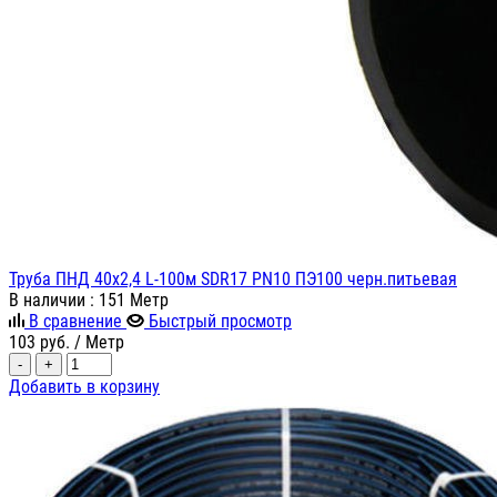
Труба ПНД 40х2,4 L-100м SDR17 PN10 ПЭ100 черн.питьевая
В наличии
: 151 Метр
В сравнение
Быстрый просмотр
103
руб.
/ Метр
-
+
Добавить в корзину