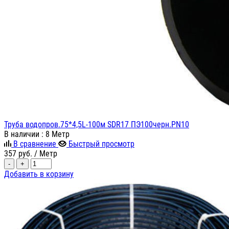
Труба водопров.75*4,5L-100м SDR17 ПЭ100черн.PN10
В наличии
: 8 Метр
В сравнение
Быстрый просмотр
357
руб.
/ Метр
-
+
Добавить в корзину