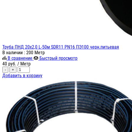
Труба ПНД 20х2,0 L-50м SDR11 PN16 ПЭ100 черн.питьевая
В наличии
: 200 Метр
В сравнение
Быстрый просмотр
40
руб.
/ Метр
-
+
Добавить в корзину