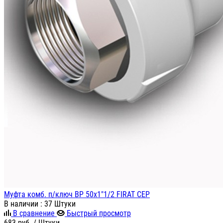
Муфта комб. п/ключ ВР 50х1"1/2 FIRAT СЕР
В наличии
: 37 Штуки
В сравнение
Быстрый просмотр
683
руб.
/ Штуки