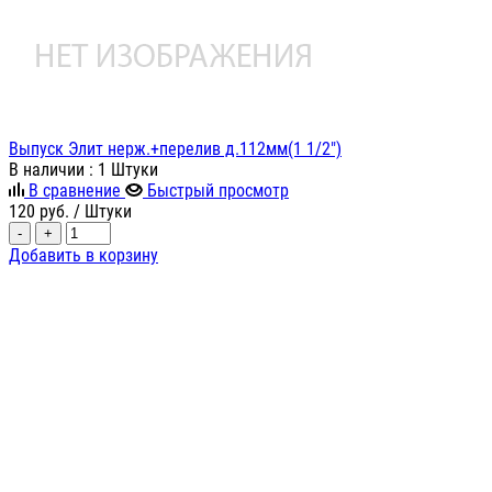
Выпуск Элит нерж.+перелив д.112мм(1 1/2")
В наличии
: 1 Штуки
В сравнение
Быстрый просмотр
120
руб.
/ Штуки
-
+
Добавить в корзину