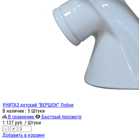
УНИТАЗ детский "ВЕРШОК" Лобня
В наличии
: 5 Штуки
В сравнение
Быстрый просмотр
1 127
руб.
/ Штуки
-
+
Добавить в корзину