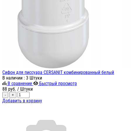
Сифон для писсуара CERSANIT комбинированный белый
В наличии
: 3 Штуки
В сравнение
Быстрый просмотр
88
руб.
/ Штуки
-
+
Добавить в корзину