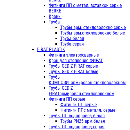
Фитинги ПП с метал. вставкой серые
BERKE
Краны
Труба
Трубы арм. стекловолокно серые
Трубы арм.стекловолокно белые
Труба белая
Труба серая
FIRAT PLASTIK
Фитинги электросварные
Кран для отопления ФИРАТ
Трубы GEDIZ FIRAT серые
Трубы GEDIZ FIRAT белые
Трубы
КОМПОЗИТармирован.стекловолокном
Трубы GEDIZ
FIRATармирован.стекловолокном
Фитинги ПП серые
Фитинги ПП серые
Фитинги ППс металл. серые
Трубы ПП водопровод белая
Трубы PN25 арм.белая
Трубы ПП водопровод серая