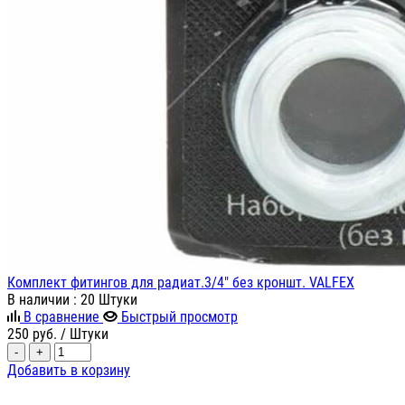
Комплект фитингов для радиат.3/4" без кроншт. VALFEX
В наличии
: 20 Штуки
В сравнение
Быстрый просмотр
250
руб.
/ Штуки
-
+
Добавить в корзину