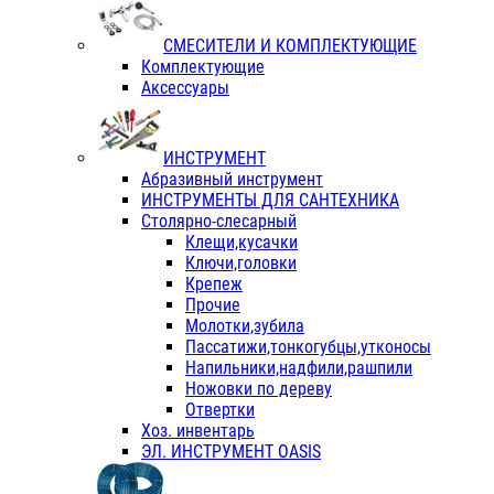
СМЕСИТЕЛИ И КОМПЛЕКТУЮЩИЕ
Комплектующие
Аксессуары
ИНСТРУМЕНТ
Абразивный инструмент
ИНСТРУМЕНТЫ ДЛЯ САНТЕХНИКА
Столярно-слесарный
Клещи,кусачки
Ключи,головки
Крепеж
Прочие
Молотки,зубила
Пассатижи,тонкогубцы,утконосы
Напильники,надфили,рашпили
Ножовки по дереву
Отвертки
Хоз. инвентарь
ЭЛ. ИНСТРУМЕНТ OASIS