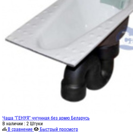
Чаша "ГЕНУЯ" чугунная без армю Беларусь
В наличии
: 2 Штуки
В сравнение
Быстрый просмотр