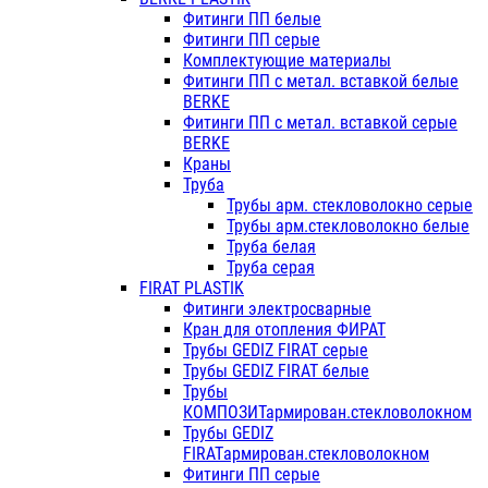
Фитинги ПП белые
Фитинги ПП серые
Комплектующие материалы
Фитинги ПП с метал. вставкой белые
BERKE
Фитинги ПП с метал. вставкой серые
BERKE
Краны
Труба
Трубы арм. стекловолокно серые
Трубы арм.стекловолокно белые
Труба белая
Труба серая
FIRAT PLASTIK
Фитинги электросварные
Кран для отопления ФИРАТ
Трубы GEDIZ FIRAT серые
Трубы GEDIZ FIRAT белые
Трубы
КОМПОЗИТармирован.стекловолокном
Трубы GEDIZ
FIRATармирован.стекловолокном
Фитинги ПП серые