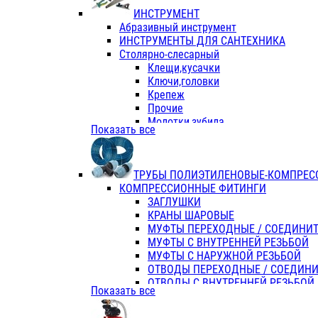
ИНСТРУМЕНТ
Абразивный инструмент
ИНСТРУМЕНТЫ ДЛЯ САНТЕХНИКА
Столярно-слесарный
Клещи,кусачки
Ключи,головки
Крепеж
Прочие
Молотки,зубила
Показать все
Пассатижи,тонкогубцы,утконосы
Напильники,надфили,рашпили
Ножовки по дереву
ТРУБЫ ПОЛИЭТИЛЕНОВЫЕ-КОМПРЕС
Отвертки
КОМПРЕССИОННЫЕ ФИТИНГИ
Хоз. инвентарь
ЗАГЛУШКИ
ЭЛ. ИНСТРУМЕНТ OASIS
КРАНЫ ШАРОВЫЕ
МУФТЫ ПЕРЕХОДНЫЕ / СОЕДИНИ
МУФТЫ С ВНУТРЕННЕЙ РЕЗЬБОЙ
МУФТЫ С НАРУЖНОЙ РЕЗЬБОЙ
ОТВОДЫ ПЕРЕХОДНЫЕ / СОЕДИН
ОТВОДЫ С ВНУТРЕННЕЙ РЕЗЬБОЙ
Показать все
ОТВОДЫ С НАРУЖНОЙ РЕЗЬБОЙ
СЕДЕЛКИ