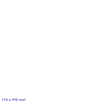
ИНИТЕЛЬНЫЕ
ОЙ
Е
 11й и 33й тип)