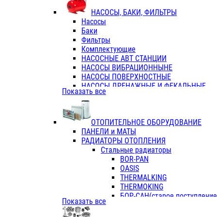
ФЛАНЦЫ / ВТУЛКИ
НАСОСЫ, БАКИ, ФИЛЬТРЫ
ТРОЙНИКИ ПЕРЕХОДНЫЕ / СОЕД
Насосы
ТРОЙНИКИ С ВНУТРЕННЕЙ РЕЗЬБ
Баки
ТРОЙНИКИ С НАРУЖНОЙ РЕЗЬБОЙ
Фильтры
КОЛЬЦА РЕЗИНОВЫЕ
Комплектующие
ТРУБЫ НАПОРНЫЕ
НАСОСНЫЕ АВТ СТАНЦИИ
ТРУБЫ ГОФРИРОВАННЫЕ ДВУХСЛ.
НАСОСЫ ВИБРАЦИОННЫНЕ
ТРУБЫ ПОЛИЭТИЛЕНОВЫЕ
НАСОСЫ ПОВЕРХНОСТНЫЕ
НАСОСЫ ДРЕНАЖНЫЕ И ФЕКАЛЬНЫЕ
Показать все
НАСОСЫ ПОВЫСИТ и ЦИРКУЛЯЦИОННЫ
НАСОСЫ СКВАЖИННЫЕ
ОТОПИТЕЛЬНОЕ ОБОРУДОВАНИЕ
ПАНЕЛИ и МАТЫ
РАДИАТОРЫ ОТОПЛЕНИЯ
Стальные радиаторы
BOR-PAN
OASIS
THERMALKING
THERMOKING
БОР-САН(старое поступление,
Показать все
БОРСАН
AZARIO