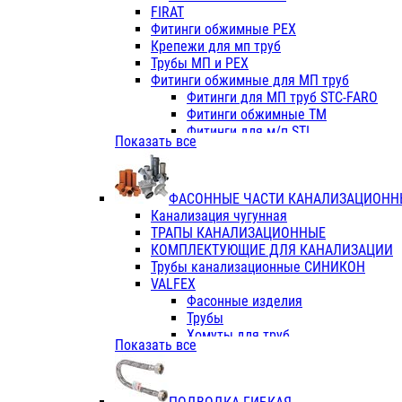
Фитинги ПП белые
FIRAT
Фитинги ПП белые
Фитинги обжимные PEX
Фитинги ППс металл.белые
Крепежи для мп труб
VALFEX
Трубы МП и PEX
Трубы PE-RT
Фитинги обжимные для МП труб
Трубы ПП водопровод белые
Фитинги для МП труб STC-FARO
Трубы ПП водопровод серые
Фитинги обжимные ТМ
Трубы армированные стекловолок
Фитинги для м/п STI
Показать все
Трубы армированные стекловолок
Фитинги для МП труб TITAN
Фитинги ПП серые
Фитинги для МП труб JIF
Краны
VALTEC
Фитинги с металл. серые
ФАСОННЫЕ ЧАСТИ КАНАЛИЗАЦИОНН
TK
Фитинги ПП (серые)
Канализация чугунная
VALFEX
Фитинги ПП белые
ТРАПЫ КАНАЛИЗАЦИОННЫЕ
Краны
КОМПЛЕКТУЮЩИЕ ДЛЯ КАНАЛИЗАЦИИ
Фитинги ПП (белые)
Трубы канализационные СИНИКОН
Фитинги ПП с металлом бел
VALFEX
ПК КОНТУР
Фасонные изделия
Краны полипропиленовые
Трубы
Трубы полипропиленивые
Хомуты для труб
Показать все
Труба PPR PN20
ПВХ (стройполимер)
Труба PPR-AL-PPR PN25(цент
Трубы
Труба PPR-GF-PPR PN25(арми
Фасонные изделия
Фитинги полипропиленовые