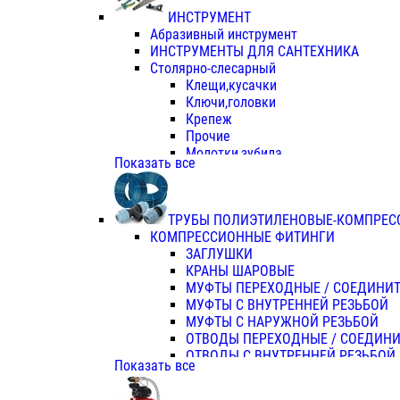
ИНСТРУМЕНТ
Абразивный инструмент
ИНСТРУМЕНТЫ ДЛЯ САНТЕХНИКА
Столярно-слесарный
Клещи,кусачки
Ключи,головки
Крепеж
Прочие
Молотки,зубила
Показать все
Пассатижи,тонкогубцы,утконосы
Напильники,надфили,рашпили
Ножовки по дереву
ТРУБЫ ПОЛИЭТИЛЕНОВЫЕ-КОМПРЕС
Отвертки
КОМПРЕССИОННЫЕ ФИТИНГИ
Хоз. инвентарь
ЗАГЛУШКИ
ЭЛ. ИНСТРУМЕНТ OASIS
КРАНЫ ШАРОВЫЕ
МУФТЫ ПЕРЕХОДНЫЕ / СОЕДИНИ
МУФТЫ С ВНУТРЕННЕЙ РЕЗЬБОЙ
МУФТЫ С НАРУЖНОЙ РЕЗЬБОЙ
ОТВОДЫ ПЕРЕХОДНЫЕ / СОЕДИН
ОТВОДЫ С ВНУТРЕННЕЙ РЕЗЬБОЙ
Показать все
ОТВОДЫ С НАРУЖНОЙ РЕЗЬБОЙ
СЕДЕЛКИ