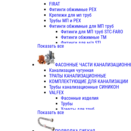
Фитинги ПП белые
FIRAT
Фитинги ПП белые
Фитинги обжимные PEX
Фитинги ППс металл.белые
Крепежи для мп труб
VALFEX
Трубы МП и PEX
Трубы PE-RT
Фитинги обжимные для МП труб
Трубы ПП водопровод белые
Фитинги для МП труб STC-FARO
Трубы ПП водопровод серые
Фитинги обжимные ТМ
Трубы армированные стекловолок
Фитинги для м/п STI
Показать все
Трубы армированные стекловолок
Фитинги для МП труб TITAN
Фитинги ПП серые
Фитинги для МП труб JIF
Краны
VALTEC
Фитинги с металл. серые
ФАСОННЫЕ ЧАСТИ КАНАЛИЗАЦИОНН
TK
Фитинги ПП (серые)
Канализация чугунная
VALFEX
Фитинги ПП белые
ТРАПЫ КАНАЛИЗАЦИОННЫЕ
Краны
КОМПЛЕКТУЮЩИЕ ДЛЯ КАНАЛИЗАЦИИ
Фитинги ПП (белые)
Трубы канализационные СИНИКОН
Фитинги ПП с металлом бел
VALFEX
ПК КОНТУР
Фасонные изделия
Краны полипропиленовые
Трубы
Трубы полипропиленивые
Хомуты для труб
Показать все
Труба PPR PN20
ПВХ (стройполимер)
Труба PPR-AL-PPR PN25(цент
Трубы
Труба PPR-GF-PPR PN25(арми
Фасонные изделия
Фитинги полипропиленовые