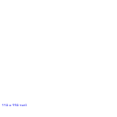
ИНИТЕЛЬНЫЕ
ОЙ
Е
 11й и 33й тип)