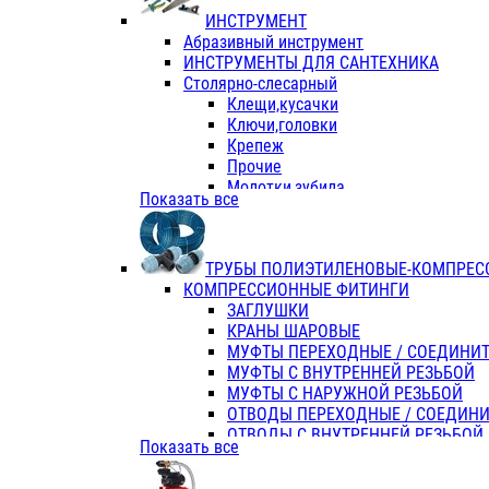
ИНСТРУМЕНТ
Абразивный инструмент
ИНСТРУМЕНТЫ ДЛЯ САНТЕХНИКА
Столярно-слесарный
Клещи,кусачки
Ключи,головки
Крепеж
Прочие
Молотки,зубила
Показать все
Пассатижи,тонкогубцы,утконосы
Напильники,надфили,рашпили
Ножовки по дереву
ТРУБЫ ПОЛИЭТИЛЕНОВЫЕ-КОМПРЕС
Отвертки
КОМПРЕССИОННЫЕ ФИТИНГИ
Хоз. инвентарь
ЗАГЛУШКИ
ЭЛ. ИНСТРУМЕНТ OASIS
КРАНЫ ШАРОВЫЕ
МУФТЫ ПЕРЕХОДНЫЕ / СОЕДИНИ
МУФТЫ С ВНУТРЕННЕЙ РЕЗЬБОЙ
МУФТЫ С НАРУЖНОЙ РЕЗЬБОЙ
ОТВОДЫ ПЕРЕХОДНЫЕ / СОЕДИН
ОТВОДЫ С ВНУТРЕННЕЙ РЕЗЬБОЙ
Показать все
ОТВОДЫ С НАРУЖНОЙ РЕЗЬБОЙ
СЕДЕЛКИ