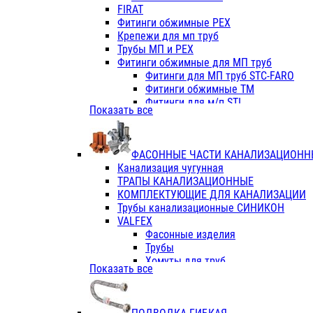
Фитинги ПП белые
FIRAT
Фитинги ПП белые
Фитинги обжимные PEX
Фитинги ППс металл.белые
Крепежи для мп труб
VALFEX
Трубы МП и PEX
Трубы PE-RT
Фитинги обжимные для МП труб
Трубы ПП водопровод белые
Фитинги для МП труб STC-FARO
Трубы ПП водопровод серые
Фитинги обжимные ТМ
Трубы армированные стекловолок
Фитинги для м/п STI
Показать все
Трубы армированные стекловолок
Фитинги для МП труб TITAN
Фитинги ПП серые
Фитинги для МП труб JIF
Краны
VALTEC
Фитинги с металл. серые
ФАСОННЫЕ ЧАСТИ КАНАЛИЗАЦИОНН
TK
Фитинги ПП (серые)
Канализация чугунная
VALFEX
Фитинги ПП белые
ТРАПЫ КАНАЛИЗАЦИОННЫЕ
Краны
КОМПЛЕКТУЮЩИЕ ДЛЯ КАНАЛИЗАЦИИ
Фитинги ПП (белые)
Трубы канализационные СИНИКОН
Фитинги ПП с металлом бел
VALFEX
ПК КОНТУР
Фасонные изделия
Краны полипропиленовые
Трубы
Трубы полипропиленивые
Хомуты для труб
Показать все
Труба PPR PN20
ПВХ (стройполимер)
Труба PPR-AL-PPR PN25(цент
Трубы
Труба PPR-GF-PPR PN25(арми
Фасонные изделия
Фитинги полипропиленовые