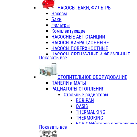
ФЛАНЦЫ / ВТУЛКИ
НАСОСЫ, БАКИ, ФИЛЬТРЫ
ТРОЙНИКИ ПЕРЕХОДНЫЕ / СОЕД
Насосы
ТРОЙНИКИ С ВНУТРЕННЕЙ РЕЗЬБ
Баки
ТРОЙНИКИ С НАРУЖНОЙ РЕЗЬБОЙ
Фильтры
КОЛЬЦА РЕЗИНОВЫЕ
Комплектующие
ТРУБЫ НАПОРНЫЕ
НАСОСНЫЕ АВТ СТАНЦИИ
ТРУБЫ ГОФРИРОВАННЫЕ ДВУХСЛ.
НАСОСЫ ВИБРАЦИОННЫНЕ
ТРУБЫ ПОЛИЭТИЛЕНОВЫЕ
НАСОСЫ ПОВЕРХНОСТНЫЕ
НАСОСЫ ДРЕНАЖНЫЕ И ФЕКАЛЬНЫЕ
Показать все
НАСОСЫ ПОВЫСИТ и ЦИРКУЛЯЦИОННЫ
НАСОСЫ СКВАЖИННЫЕ
ОТОПИТЕЛЬНОЕ ОБОРУДОВАНИЕ
ПАНЕЛИ и МАТЫ
РАДИАТОРЫ ОТОПЛЕНИЯ
Стальные радиаторы
BOR-PAN
OASIS
THERMALKING
THERMOKING
БОР-САН(старое поступление,
Показать все
БОРСАН
AZARIO