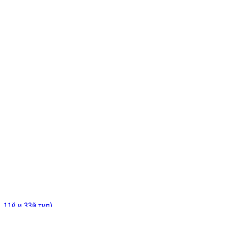
ИНИТЕЛЬНЫЕ
ОЙ
Е
 11й и 33й тип)