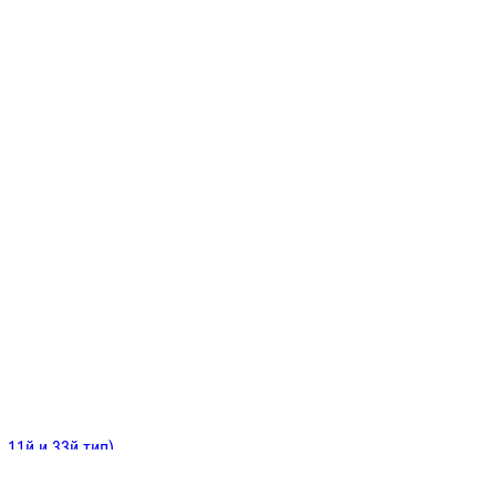
ИНИТЕЛЬНЫЕ
ОЙ
Е
 11й и 33й тип)