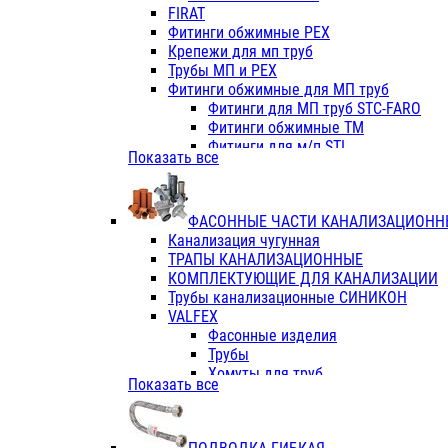
Фитинги ПП белые
FIRAT
Фитинги ПП белые
Фитинги обжимные PEX
Фитинги ППс металл.белые
Крепежи для мп труб
VALFEX
Трубы МП и PEX
Трубы PE-RT
Фитинги обжимные для МП труб
Трубы ПП водопровод белые
Фитинги для МП труб STC-FARO
Трубы ПП водопровод серые
Фитинги обжимные ТМ
Трубы армированные стекловолок
Фитинги для м/п STI
Показать все
Трубы армированные стекловолок
Фитинги для МП труб TITAN
Фитинги ПП серые
Фитинги для МП труб JIF
Краны
VALTEC
Фитинги с металл. серые
ФАСОННЫЕ ЧАСТИ КАНАЛИЗАЦИОНН
TK
Фитинги ПП (серые)
Канализация чугунная
VALFEX
Фитинги ПП белые
ТРАПЫ КАНАЛИЗАЦИОННЫЕ
Краны
КОМПЛЕКТУЮЩИЕ ДЛЯ КАНАЛИЗАЦИИ
Фитинги ПП (белые)
Трубы канализационные СИНИКОН
Фитинги ПП с металлом бел
VALFEX
ПК КОНТУР
Фасонные изделия
Краны полипропиленовые
Трубы
Трубы полипропиленивые
Хомуты для труб
Показать все
Труба PPR PN20
ПВХ (стройполимер)
Труба PPR-AL-PPR PN25(цент
Трубы
Труба PPR-GF-PPR PN25(арми
Фасонные изделия
Фитинги полипропиленовые