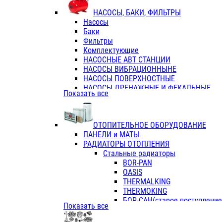
ФЛАНЦЫ / ВТУЛКИ
НАСОСЫ, БАКИ, ФИЛЬТРЫ
ТРОЙНИКИ ПЕРЕХОДНЫЕ / СОЕД
Насосы
ТРОЙНИКИ С ВНУТРЕННЕЙ РЕЗЬБ
Баки
ТРОЙНИКИ С НАРУЖНОЙ РЕЗЬБОЙ
Фильтры
КОЛЬЦА РЕЗИНОВЫЕ
Комплектующие
ТРУБЫ НАПОРНЫЕ
НАСОСНЫЕ АВТ СТАНЦИИ
ТРУБЫ ГОФРИРОВАННЫЕ ДВУХСЛ.
НАСОСЫ ВИБРАЦИОННЫНЕ
ТРУБЫ ПОЛИЭТИЛЕНОВЫЕ
НАСОСЫ ПОВЕРХНОСТНЫЕ
НАСОСЫ ДРЕНАЖНЫЕ И ФЕКАЛЬНЫЕ
Показать все
НАСОСЫ ПОВЫСИТ и ЦИРКУЛЯЦИОННЫ
НАСОСЫ СКВАЖИННЫЕ
ОТОПИТЕЛЬНОЕ ОБОРУДОВАНИЕ
ПАНЕЛИ и МАТЫ
РАДИАТОРЫ ОТОПЛЕНИЯ
Стальные радиаторы
BOR-PAN
OASIS
THERMALKING
THERMOKING
БОР-САН(старое поступление,
Показать все
БОРСАН
AZARIO