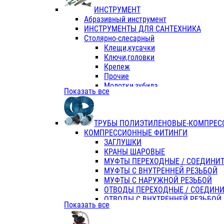
ИНСТРУМЕНТ
Абразивный инструмент
ИНСТРУМЕНТЫ ДЛЯ САНТЕХНИКА
Столярно-слесарный
Клещи,кусачки
Ключи,головки
Крепеж
Прочие
Молотки,зубила
Показать все
Пассатижи,тонкогубцы,утконосы
Напильники,надфили,рашпили
Ножовки по дереву
ТРУБЫ ПОЛИЭТИЛЕНОВЫЕ-КОМПРЕС
Отвертки
КОМПРЕССИОННЫЕ ФИТИНГИ
Хоз. инвентарь
ЗАГЛУШКИ
ЭЛ. ИНСТРУМЕНТ OASIS
КРАНЫ ШАРОВЫЕ
МУФТЫ ПЕРЕХОДНЫЕ / СОЕДИНИ
МУФТЫ С ВНУТРЕННЕЙ РЕЗЬБОЙ
МУФТЫ С НАРУЖНОЙ РЕЗЬБОЙ
ОТВОДЫ ПЕРЕХОДНЫЕ / СОЕДИН
ОТВОДЫ С ВНУТРЕННЕЙ РЕЗЬБОЙ
Показать все
ОТВОДЫ С НАРУЖНОЙ РЕЗЬБОЙ
СЕДЕЛКИ