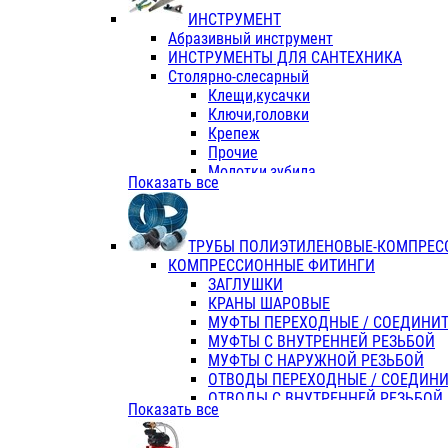
ИНСТРУМЕНТ
Абразивный инструмент
ИНСТРУМЕНТЫ ДЛЯ САНТЕХНИКА
Столярно-слесарный
Клещи,кусачки
Ключи,головки
Крепеж
Прочие
Молотки,зубила
Показать все
Пассатижи,тонкогубцы,утконосы
Напильники,надфили,рашпили
Ножовки по дереву
ТРУБЫ ПОЛИЭТИЛЕНОВЫЕ-КОМПРЕС
Отвертки
КОМПРЕССИОННЫЕ ФИТИНГИ
Хоз. инвентарь
ЗАГЛУШКИ
ЭЛ. ИНСТРУМЕНТ OASIS
КРАНЫ ШАРОВЫЕ
МУФТЫ ПЕРЕХОДНЫЕ / СОЕДИНИ
МУФТЫ С ВНУТРЕННЕЙ РЕЗЬБОЙ
МУФТЫ С НАРУЖНОЙ РЕЗЬБОЙ
ОТВОДЫ ПЕРЕХОДНЫЕ / СОЕДИН
ОТВОДЫ С ВНУТРЕННЕЙ РЕЗЬБОЙ
Показать все
ОТВОДЫ С НАРУЖНОЙ РЕЗЬБОЙ
СЕДЕЛКИ