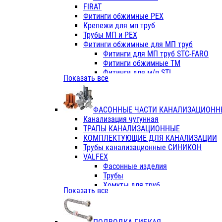
Фитинги ПП белые
FIRAT
Фитинги ПП белые
Фитинги обжимные PEX
Фитинги ППс металл.белые
Крепежи для мп труб
VALFEX
Трубы МП и PEX
Трубы PE-RT
Фитинги обжимные для МП труб
Трубы ПП водопровод белые
Фитинги для МП труб STC-FARO
Трубы ПП водопровод серые
Фитинги обжимные ТМ
Трубы армированные стекловолок
Фитинги для м/п STI
Показать все
Трубы армированные стекловолок
Фитинги для МП труб TITAN
Фитинги ПП серые
Фитинги для МП труб JIF
Краны
VALTEC
Фитинги с металл. серые
ФАСОННЫЕ ЧАСТИ КАНАЛИЗАЦИОНН
TK
Фитинги ПП (серые)
Канализация чугунная
VALFEX
Фитинги ПП белые
ТРАПЫ КАНАЛИЗАЦИОННЫЕ
Краны
КОМПЛЕКТУЮЩИЕ ДЛЯ КАНАЛИЗАЦИИ
Фитинги ПП (белые)
Трубы канализационные СИНИКОН
Фитинги ПП с металлом бел
VALFEX
ПК КОНТУР
Фасонные изделия
Краны полипропиленовые
Трубы
Трубы полипропиленивые
Хомуты для труб
Показать все
Труба PPR PN20
ПВХ (стройполимер)
Труба PPR-AL-PPR PN25(цент
Трубы
Труба PPR-GF-PPR PN25(арми
Фасонные изделия
Фитинги полипропиленовые