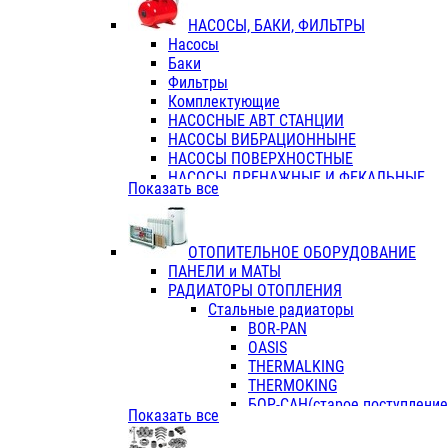
ФЛАНЦЫ / ВТУЛКИ
НАСОСЫ, БАКИ, ФИЛЬТРЫ
ТРОЙНИКИ ПЕРЕХОДНЫЕ / СОЕД
Насосы
ТРОЙНИКИ С ВНУТРЕННЕЙ РЕЗЬБ
Баки
ТРОЙНИКИ С НАРУЖНОЙ РЕЗЬБОЙ
Фильтры
КОЛЬЦА РЕЗИНОВЫЕ
Комплектующие
ТРУБЫ НАПОРНЫЕ
НАСОСНЫЕ АВТ СТАНЦИИ
ТРУБЫ ГОФРИРОВАННЫЕ ДВУХСЛ.
НАСОСЫ ВИБРАЦИОННЫНЕ
ТРУБЫ ПОЛИЭТИЛЕНОВЫЕ
НАСОСЫ ПОВЕРХНОСТНЫЕ
НАСОСЫ ДРЕНАЖНЫЕ И ФЕКАЛЬНЫЕ
Показать все
НАСОСЫ ПОВЫСИТ и ЦИРКУЛЯЦИОННЫ
НАСОСЫ СКВАЖИННЫЕ
ОТОПИТЕЛЬНОЕ ОБОРУДОВАНИЕ
ПАНЕЛИ и МАТЫ
РАДИАТОРЫ ОТОПЛЕНИЯ
Стальные радиаторы
BOR-PAN
OASIS
THERMALKING
THERMOKING
БОР-САН(старое поступление,
Показать все
БОРСАН
AZARIO