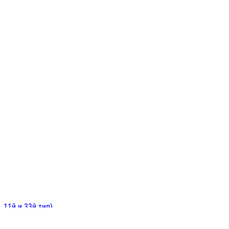
ИНИТЕЛЬНЫЕ
ОЙ
Е
 11й и 33й тип)