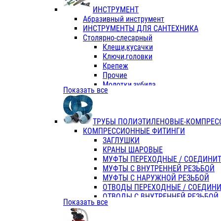
ИНСТРУМЕНТ
Абразивный инструмент
ИНСТРУМЕНТЫ ДЛЯ САНТЕХНИКА
Столярно-слесарный
Клещи,кусачки
Ключи,головки
Крепеж
Прочие
Молотки,зубила
Показать все
Пассатижи,тонкогубцы,утконосы
Напильники,надфили,рашпили
Ножовки по дереву
ТРУБЫ ПОЛИЭТИЛЕНОВЫЕ-КОМПРЕС
Отвертки
КОМПРЕССИОННЫЕ ФИТИНГИ
Хоз. инвентарь
ЗАГЛУШКИ
ЭЛ. ИНСТРУМЕНТ OASIS
КРАНЫ ШАРОВЫЕ
МУФТЫ ПЕРЕХОДНЫЕ / СОЕДИНИ
МУФТЫ С ВНУТРЕННЕЙ РЕЗЬБОЙ
МУФТЫ С НАРУЖНОЙ РЕЗЬБОЙ
ОТВОДЫ ПЕРЕХОДНЫЕ / СОЕДИН
ОТВОДЫ С ВНУТРЕННЕЙ РЕЗЬБОЙ
Показать все
ОТВОДЫ С НАРУЖНОЙ РЕЗЬБОЙ
СЕДЕЛКИ