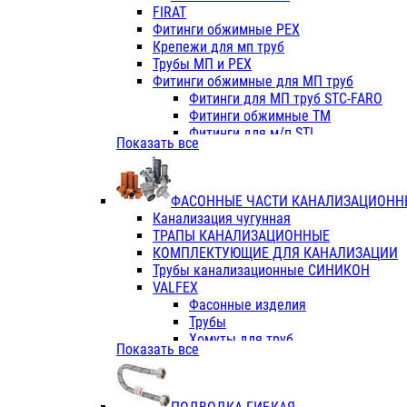
Фитинги ПП белые
FIRAT
Фитинги ПП белые
Фитинги обжимные PEX
Фитинги ППс металл.белые
Крепежи для мп труб
VALFEX
Трубы МП и PEX
Трубы PE-RT
Фитинги обжимные для МП труб
Трубы ПП водопровод белые
Фитинги для МП труб STC-FARO
Трубы ПП водопровод серые
Фитинги обжимные ТМ
Трубы армированные стекловолок
Фитинги для м/п STI
Показать все
Трубы армированные стекловолок
Фитинги для МП труб TITAN
Фитинги ПП серые
Фитинги для МП труб JIF
Краны
VALTEC
Фитинги с металл. серые
ФАСОННЫЕ ЧАСТИ КАНАЛИЗАЦИОНН
TK
Фитинги ПП (серые)
Канализация чугунная
VALFEX
Фитинги ПП белые
ТРАПЫ КАНАЛИЗАЦИОННЫЕ
Краны
КОМПЛЕКТУЮЩИЕ ДЛЯ КАНАЛИЗАЦИИ
Фитинги ПП (белые)
Трубы канализационные СИНИКОН
Фитинги ПП с металлом бел
VALFEX
ПК КОНТУР
Фасонные изделия
Краны полипропиленовые
Трубы
Трубы полипропиленивые
Хомуты для труб
Показать все
Труба PPR PN20
ПВХ (стройполимер)
Труба PPR-AL-PPR PN25(цент
Трубы
Труба PPR-GF-PPR PN25(арми
Фасонные изделия
Фитинги полипропиленовые