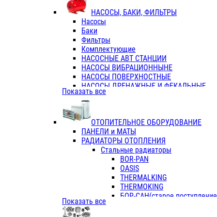
ФЛАНЦЫ / ВТУЛКИ
НАСОСЫ, БАКИ, ФИЛЬТРЫ
ТРОЙНИКИ ПЕРЕХОДНЫЕ / СОЕД
Насосы
ТРОЙНИКИ С ВНУТРЕННЕЙ РЕЗЬБ
Баки
ТРОЙНИКИ С НАРУЖНОЙ РЕЗЬБОЙ
Фильтры
КОЛЬЦА РЕЗИНОВЫЕ
Комплектующие
ТРУБЫ НАПОРНЫЕ
НАСОСНЫЕ АВТ СТАНЦИИ
ТРУБЫ ГОФРИРОВАННЫЕ ДВУХСЛ.
НАСОСЫ ВИБРАЦИОННЫНЕ
ТРУБЫ ПОЛИЭТИЛЕНОВЫЕ
НАСОСЫ ПОВЕРХНОСТНЫЕ
НАСОСЫ ДРЕНАЖНЫЕ И ФЕКАЛЬНЫЕ
Показать все
НАСОСЫ ПОВЫСИТ и ЦИРКУЛЯЦИОННЫ
НАСОСЫ СКВАЖИННЫЕ
ОТОПИТЕЛЬНОЕ ОБОРУДОВАНИЕ
ПАНЕЛИ и МАТЫ
РАДИАТОРЫ ОТОПЛЕНИЯ
Стальные радиаторы
BOR-PAN
OASIS
THERMALKING
THERMOKING
БОР-САН(старое поступление,
Показать все
БОРСАН
AZARIO