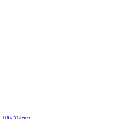
ИНИТЕЛЬНЫЕ
ОЙ
Е
 11й и 33й тип)