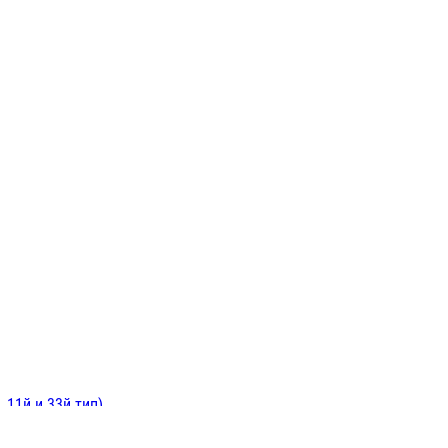
ИНИТЕЛЬНЫЕ
ОЙ
Е
 11й и 33й тип)