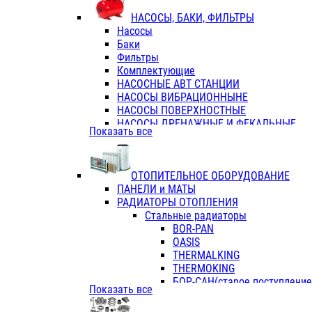
ФЛАНЦЫ / ВТУЛКИ
НАСОСЫ, БАКИ, ФИЛЬТРЫ
ТРОЙНИКИ ПЕРЕХОДНЫЕ / СОЕД
Насосы
ТРОЙНИКИ С ВНУТРЕННЕЙ РЕЗЬБ
Баки
ТРОЙНИКИ С НАРУЖНОЙ РЕЗЬБОЙ
Фильтры
КОЛЬЦА РЕЗИНОВЫЕ
Комплектующие
ТРУБЫ НАПОРНЫЕ
НАСОСНЫЕ АВТ СТАНЦИИ
ТРУБЫ ГОФРИРОВАННЫЕ ДВУХСЛ.
НАСОСЫ ВИБРАЦИОННЫНЕ
ТРУБЫ ПОЛИЭТИЛЕНОВЫЕ
НАСОСЫ ПОВЕРХНОСТНЫЕ
НАСОСЫ ДРЕНАЖНЫЕ И ФЕКАЛЬНЫЕ
Показать все
НАСОСЫ ПОВЫСИТ и ЦИРКУЛЯЦИОННЫ
НАСОСЫ СКВАЖИННЫЕ
ОТОПИТЕЛЬНОЕ ОБОРУДОВАНИЕ
ПАНЕЛИ и МАТЫ
РАДИАТОРЫ ОТОПЛЕНИЯ
Стальные радиаторы
BOR-PAN
OASIS
THERMALKING
THERMOKING
БОР-САН(старое поступление,
Показать все
БОРСАН
AZARIO