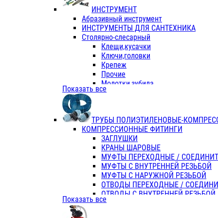
ИНСТРУМЕНТ
Абразивный инструмент
ИНСТРУМЕНТЫ ДЛЯ САНТЕХНИКА
Столярно-слесарный
Клещи,кусачки
Ключи,головки
Крепеж
Прочие
Молотки,зубила
Показать все
Пассатижи,тонкогубцы,утконосы
Напильники,надфили,рашпили
Ножовки по дереву
ТРУБЫ ПОЛИЭТИЛЕНОВЫЕ-КОМПРЕС
Отвертки
КОМПРЕССИОННЫЕ ФИТИНГИ
Хоз. инвентарь
ЗАГЛУШКИ
ЭЛ. ИНСТРУМЕНТ OASIS
КРАНЫ ШАРОВЫЕ
МУФТЫ ПЕРЕХОДНЫЕ / СОЕДИНИ
МУФТЫ С ВНУТРЕННЕЙ РЕЗЬБОЙ
МУФТЫ С НАРУЖНОЙ РЕЗЬБОЙ
ОТВОДЫ ПЕРЕХОДНЫЕ / СОЕДИН
ОТВОДЫ С ВНУТРЕННЕЙ РЕЗЬБОЙ
Показать все
ОТВОДЫ С НАРУЖНОЙ РЕЗЬБОЙ
СЕДЕЛКИ