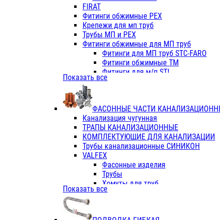
Фитинги ПП белые
FIRAT
Фитинги ПП белые
Фитинги обжимные PEX
Фитинги ППс металл.белые
Крепежи для мп труб
VALFEX
Трубы МП и PEX
Трубы PE-RT
Фитинги обжимные для МП труб
Трубы ПП водопровод белые
Фитинги для МП труб STC-FARO
Трубы ПП водопровод серые
Фитинги обжимные ТМ
Трубы армированные стекловолок
Фитинги для м/п STI
Показать все
Трубы армированные стекловолок
Фитинги для МП труб TITAN
Фитинги ПП серые
Фитинги для МП труб JIF
Краны
VALTEC
Фитинги с металл. серые
ФАСОННЫЕ ЧАСТИ КАНАЛИЗАЦИОНН
TK
Фитинги ПП (серые)
Канализация чугунная
VALFEX
Фитинги ПП белые
ТРАПЫ КАНАЛИЗАЦИОННЫЕ
Краны
КОМПЛЕКТУЮЩИЕ ДЛЯ КАНАЛИЗАЦИИ
Фитинги ПП (белые)
Трубы канализационные СИНИКОН
Фитинги ПП с металлом бел
VALFEX
ПК КОНТУР
Фасонные изделия
Краны полипропиленовые
Трубы
Трубы полипропиленивые
Хомуты для труб
Показать все
Труба PPR PN20
ПВХ (стройполимер)
Труба PPR-AL-PPR PN25(цент
Трубы
Труба PPR-GF-PPR PN25(арми
Фасонные изделия
Фитинги полипропиленовые