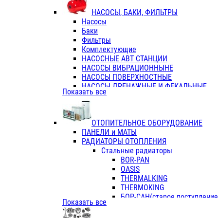
ФЛАНЦЫ / ВТУЛКИ
НАСОСЫ, БАКИ, ФИЛЬТРЫ
ТРОЙНИКИ ПЕРЕХОДНЫЕ / СОЕД
Насосы
ТРОЙНИКИ С ВНУТРЕННЕЙ РЕЗЬБ
Баки
ТРОЙНИКИ С НАРУЖНОЙ РЕЗЬБОЙ
Фильтры
КОЛЬЦА РЕЗИНОВЫЕ
Комплектующие
ТРУБЫ НАПОРНЫЕ
НАСОСНЫЕ АВТ СТАНЦИИ
ТРУБЫ ГОФРИРОВАННЫЕ ДВУХСЛ.
НАСОСЫ ВИБРАЦИОННЫНЕ
ТРУБЫ ПОЛИЭТИЛЕНОВЫЕ
НАСОСЫ ПОВЕРХНОСТНЫЕ
НАСОСЫ ДРЕНАЖНЫЕ И ФЕКАЛЬНЫЕ
Показать все
НАСОСЫ ПОВЫСИТ и ЦИРКУЛЯЦИОННЫ
НАСОСЫ СКВАЖИННЫЕ
ОТОПИТЕЛЬНОЕ ОБОРУДОВАНИЕ
ПАНЕЛИ и МАТЫ
РАДИАТОРЫ ОТОПЛЕНИЯ
Стальные радиаторы
BOR-PAN
OASIS
THERMALKING
THERMOKING
БОР-САН(старое поступление,
Показать все
БОРСАН
AZARIO