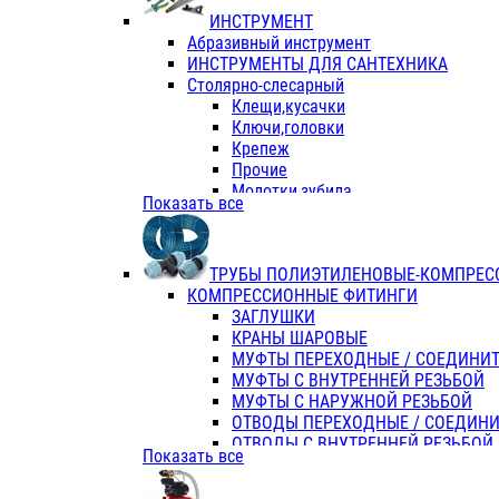
ИНСТРУМЕНТ
Абразивный инструмент
ИНСТРУМЕНТЫ ДЛЯ САНТЕХНИКА
Столярно-слесарный
Клещи,кусачки
Ключи,головки
Крепеж
Прочие
Молотки,зубила
Показать все
Пассатижи,тонкогубцы,утконосы
Напильники,надфили,рашпили
Ножовки по дереву
ТРУБЫ ПОЛИЭТИЛЕНОВЫЕ-КОМПРЕС
Отвертки
КОМПРЕССИОННЫЕ ФИТИНГИ
Хоз. инвентарь
ЗАГЛУШКИ
ЭЛ. ИНСТРУМЕНТ OASIS
КРАНЫ ШАРОВЫЕ
МУФТЫ ПЕРЕХОДНЫЕ / СОЕДИНИ
МУФТЫ С ВНУТРЕННЕЙ РЕЗЬБОЙ
МУФТЫ С НАРУЖНОЙ РЕЗЬБОЙ
ОТВОДЫ ПЕРЕХОДНЫЕ / СОЕДИН
ОТВОДЫ С ВНУТРЕННЕЙ РЕЗЬБОЙ
Показать все
ОТВОДЫ С НАРУЖНОЙ РЕЗЬБОЙ
СЕДЕЛКИ