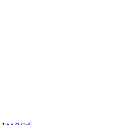
ИНИТЕЛЬНЫЕ
ОЙ
Е
 11й и 33й тип)