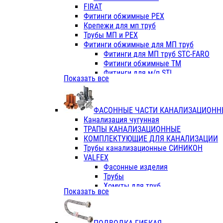
Фитинги ПП белые
FIRAT
Фитинги ПП белые
Фитинги обжимные PEX
Фитинги ППс металл.белые
Крепежи для мп труб
VALFEX
Трубы МП и PEX
Трубы PE-RT
Фитинги обжимные для МП труб
Трубы ПП водопровод белые
Фитинги для МП труб STC-FARO
Трубы ПП водопровод серые
Фитинги обжимные ТМ
Трубы армированные стекловолок
Фитинги для м/п STI
Показать все
Трубы армированные стекловолок
Фитинги для МП труб TITAN
Фитинги ПП серые
Фитинги для МП труб JIF
Краны
VALTEC
Фитинги с металл. серые
ФАСОННЫЕ ЧАСТИ КАНАЛИЗАЦИОНН
TK
Фитинги ПП (серые)
Канализация чугунная
VALFEX
Фитинги ПП белые
ТРАПЫ КАНАЛИЗАЦИОННЫЕ
Краны
КОМПЛЕКТУЮЩИЕ ДЛЯ КАНАЛИЗАЦИИ
Фитинги ПП (белые)
Трубы канализационные СИНИКОН
Фитинги ПП с металлом бел
VALFEX
ПК КОНТУР
Фасонные изделия
Краны полипропиленовые
Трубы
Трубы полипропиленивые
Хомуты для труб
Показать все
Труба PPR PN20
ПВХ (стройполимер)
Труба PPR-AL-PPR PN25(цент
Трубы
Труба PPR-GF-PPR PN25(арми
Фасонные изделия
Фитинги полипропиленовые