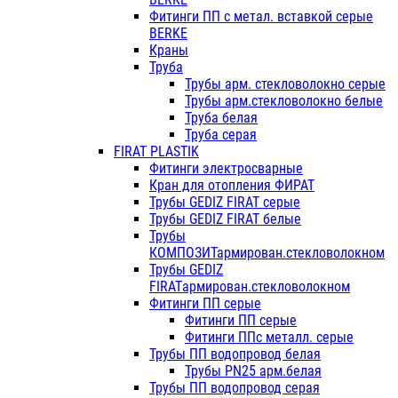
Фитинги ПП с метал. вставкой серые
BERKE
Краны
Труба
Трубы арм. стекловолокно серые
Трубы арм.стекловолокно белые
Труба белая
Труба серая
FIRAT PLASTIK
Фитинги электросварные
Кран для отопления ФИРАТ
Трубы GEDIZ FIRAT серые
Трубы GEDIZ FIRAT белые
Трубы
КОМПОЗИТармирован.стекловолокном
Трубы GEDIZ
FIRATармирован.стекловолокном
Фитинги ПП серые
Фитинги ПП серые
Фитинги ППс металл. серые
Трубы ПП водопровод белая
Трубы PN25 арм.белая
Трубы ПП водопровод серая