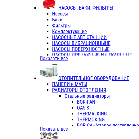
ФЛАНЦЫ / ВТУЛКИ
НАСОСЫ, БАКИ, ФИЛЬТРЫ
ТРОЙНИКИ ПЕРЕХОДНЫЕ / СОЕД
Насосы
ТРОЙНИКИ С ВНУТРЕННЕЙ РЕЗЬБ
Баки
ТРОЙНИКИ С НАРУЖНОЙ РЕЗЬБОЙ
Фильтры
КОЛЬЦА РЕЗИНОВЫЕ
Комплектующие
ТРУБЫ НАПОРНЫЕ
НАСОСНЫЕ АВТ СТАНЦИИ
ТРУБЫ ГОФРИРОВАННЫЕ ДВУХСЛ.
НАСОСЫ ВИБРАЦИОННЫНЕ
ТРУБЫ ПОЛИЭТИЛЕНОВЫЕ
НАСОСЫ ПОВЕРХНОСТНЫЕ
НАСОСЫ ДРЕНАЖНЫЕ И ФЕКАЛЬНЫЕ
Показать все
НАСОСЫ ПОВЫСИТ и ЦИРКУЛЯЦИОННЫ
НАСОСЫ СКВАЖИННЫЕ
ОТОПИТЕЛЬНОЕ ОБОРУДОВАНИЕ
ПАНЕЛИ и МАТЫ
РАДИАТОРЫ ОТОПЛЕНИЯ
Стальные радиаторы
BOR-PAN
OASIS
THERMALKING
THERMOKING
БОР-САН(старое поступление,
Показать все
БОРСАН
AZARIO