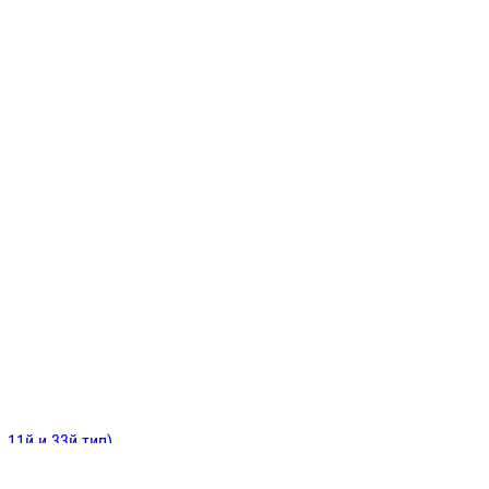
ИНИТЕЛЬНЫЕ
ОЙ
Е
 11й и 33й тип)