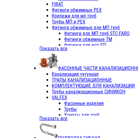
Фитинги ПП белые
FIRAT
Фитинги ПП белые
Фитинги обжимные PEX
Фитинги ППс металл.белые
Крепежи для мп труб
VALFEX
Трубы МП и PEX
Трубы PE-RT
Фитинги обжимные для МП труб
Трубы ПП водопровод белые
Фитинги для МП труб STC-FARO
Трубы ПП водопровод серые
Фитинги обжимные ТМ
Трубы армированные стекловолок
Фитинги для м/п STI
Показать все
Трубы армированные стекловолок
Фитинги для МП труб TITAN
Фитинги ПП серые
Фитинги для МП труб JIF
Краны
VALTEC
Фитинги с металл. серые
ФАСОННЫЕ ЧАСТИ КАНАЛИЗАЦИОНН
TK
Фитинги ПП (серые)
Канализация чугунная
VALFEX
Фитинги ПП белые
ТРАПЫ КАНАЛИЗАЦИОННЫЕ
Краны
КОМПЛЕКТУЮЩИЕ ДЛЯ КАНАЛИЗАЦИИ
Фитинги ПП (белые)
Трубы канализационные СИНИКОН
Фитинги ПП с металлом бел
VALFEX
ПК КОНТУР
Фасонные изделия
Краны полипропиленовые
Трубы
Трубы полипропиленивые
Хомуты для труб
Показать все
Труба PPR PN20
ПВХ (стройполимер)
Труба PPR-AL-PPR PN25(цент
Трубы
Труба PPR-GF-PPR PN25(арми
Фасонные изделия
Фитинги полипропиленовые