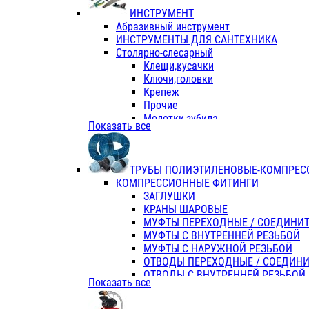
ИНСТРУМЕНТ
Абразивный инструмент
ИНСТРУМЕНТЫ ДЛЯ САНТЕХНИКА
Столярно-слесарный
Клещи,кусачки
Ключи,головки
Крепеж
Прочие
Молотки,зубила
Показать все
Пассатижи,тонкогубцы,утконосы
Напильники,надфили,рашпили
Ножовки по дереву
ТРУБЫ ПОЛИЭТИЛЕНОВЫЕ-КОМПРЕС
Отвертки
КОМПРЕССИОННЫЕ ФИТИНГИ
Хоз. инвентарь
ЗАГЛУШКИ
ЭЛ. ИНСТРУМЕНТ OASIS
КРАНЫ ШАРОВЫЕ
МУФТЫ ПЕРЕХОДНЫЕ / СОЕДИНИ
МУФТЫ С ВНУТРЕННЕЙ РЕЗЬБОЙ
МУФТЫ С НАРУЖНОЙ РЕЗЬБОЙ
ОТВОДЫ ПЕРЕХОДНЫЕ / СОЕДИН
ОТВОДЫ С ВНУТРЕННЕЙ РЕЗЬБОЙ
Показать все
ОТВОДЫ С НАРУЖНОЙ РЕЗЬБОЙ
СЕДЕЛКИ