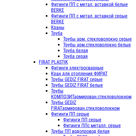
Фитинги ПП с метал. вставкой белые
BERKE
Фитинги ПП с метал. вставкой серые
BERKE
Краны
Труба
Трубы арм. стекловолокно серые
Трубы арм.стекловолокно белые
Труба белая
Труба серая
FIRAT PLASTIK
Фитинги электросварные
Кран для отопления ФИРАТ
Трубы GEDIZ FIRAT серые
Трубы GEDIZ FIRAT белые
Трубы
КОМПОЗИТармирован.стекловолокном
Трубы GEDIZ
FIRATармирован.стекловолокном
Фитинги ПП серые
Фитинги ПП серые
Фитинги ППс металл. серые
Трубы ПП водопровод белая