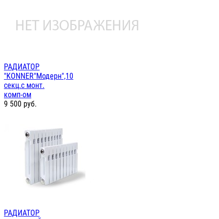
РАДИАТОР
"KONNER"Модерн",10
секц.с монт.
комп-ом
9 500
руб.
РАДИАТОР