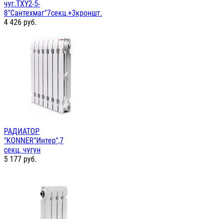
чуг.TXY2-5-
8"Сантехмаг"7секц.+3кроншт.
4 426
руб.
РАДИАТОР
"KONNER"Интер",7
секц. чугун
5 177
руб.