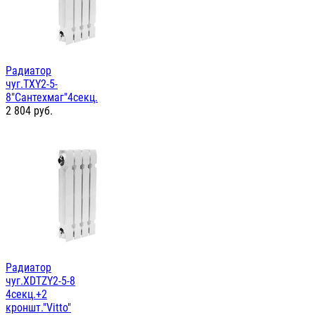
Радиатор
чуг.TXY2-5-
8"Сантехмаг"4секц.
2 804
руб.
Радиатор
чуг.XDTZY2-5-8
4секц.+2
кроншт."Vitto"