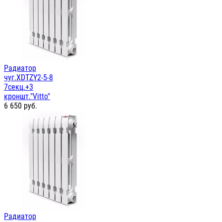
Радиатор
чуг.XDTZY2-5-8
7секц.+3
кроншт."Vitto"
6 650
руб.
Радиатор