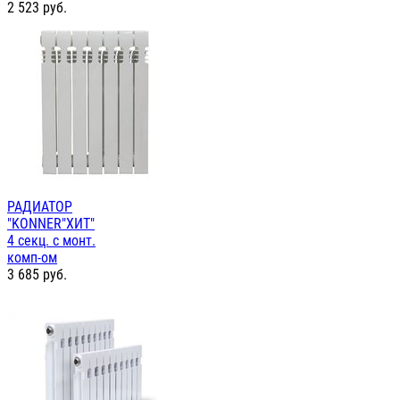
2 523
руб.
РАДИАТОР
"KONNER"ХИТ"
4 секц. с монт.
комп-ом
3 685
руб.