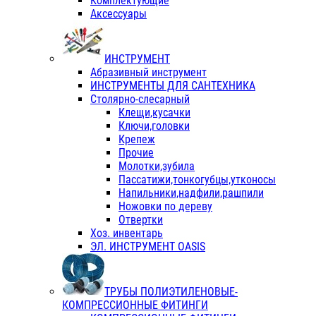
Комплектующие
Аксессуары
ИНСТРУМЕНТ
Абразивный инструмент
ИНСТРУМЕНТЫ ДЛЯ САНТЕХНИКА
Столярно-слесарный
Клещи,кусачки
Ключи,головки
Крепеж
Прочие
Молотки,зубила
Пассатижи,тонкогубцы,утконосы
Напильники,надфили,рашпили
Ножовки по дереву
Отвертки
Хоз. инвентарь
ЭЛ. ИНСТРУМЕНТ OASIS
ТРУБЫ ПОЛИЭТИЛЕНОВЫЕ-
КОМПРЕССИОННЫЕ ФИТИНГИ