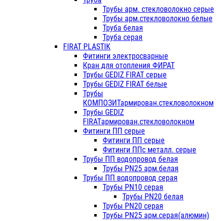
Трубы арм. стекловолокно серые
Трубы арм.стекловолокно белые
Труба белая
Труба серая
FIRAT PLASTIK
Фитинги электросварные
Кран для отопления ФИРАТ
Трубы GEDIZ FIRAT серые
Трубы GEDIZ FIRAT белые
Трубы
КОМПОЗИТармирован.стекловолокном
Трубы GEDIZ
FIRATармирован.стекловолокном
Фитинги ПП серые
Фитинги ПП серые
Фитинги ППс металл. серые
Трубы ПП водопровод белая
Трубы PN25 арм.белая
Трубы ПП водопровод серая
Трубы PN10 серая
Трубы PN20 белая
Трубы PN20 серая
Трубы PN25 арм.серая(алюмин)