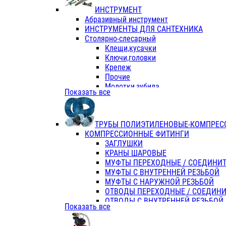
ИНСТРУМЕНТ
Абразивный инструмент
ИНСТРУМЕНТЫ ДЛЯ САНТЕХНИКА
Столярно-слесарный
Клещи,кусачки
Ключи,головки
Крепеж
Прочие
Молотки,зубила
Показать все
Пассатижи,тонкогубцы,утконосы
Напильники,надфили,рашпили
Ножовки по дереву
ТРУБЫ ПОЛИЭТИЛЕНОВЫЕ-КОМПРЕС
Отвертки
КОМПРЕССИОННЫЕ ФИТИНГИ
Хоз. инвентарь
ЗАГЛУШКИ
ЭЛ. ИНСТРУМЕНТ OASIS
КРАНЫ ШАРОВЫЕ
МУФТЫ ПЕРЕХОДНЫЕ / СОЕДИНИ
МУФТЫ С ВНУТРЕННЕЙ РЕЗЬБОЙ
МУФТЫ С НАРУЖНОЙ РЕЗЬБОЙ
ОТВОДЫ ПЕРЕХОДНЫЕ / СОЕДИН
ОТВОДЫ С ВНУТРЕННЕЙ РЕЗЬБОЙ
Показать все
ОТВОДЫ С НАРУЖНОЙ РЕЗЬБОЙ
СЕДЕЛКИ