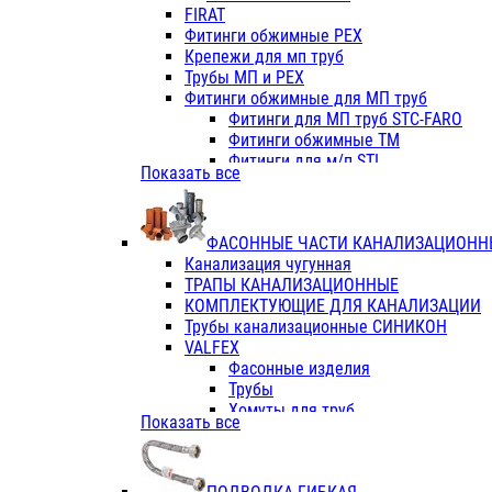
Фитинги ПП белые
FIRAT
Фитинги ПП белые
Фитинги обжимные PEX
Фитинги ППс металл.белые
Крепежи для мп труб
VALFEX
Трубы МП и PEX
Трубы PE-RT
Фитинги обжимные для МП труб
Трубы ПП водопровод белые
Фитинги для МП труб STC-FARO
Трубы ПП водопровод серые
Фитинги обжимные ТМ
Трубы армированные стекловолок
Фитинги для м/п STI
Показать все
Трубы армированные стекловолок
Фитинги для МП труб TITAN
Фитинги ПП серые
Фитинги для МП труб JIF
Краны
VALTEC
Фитинги с металл. серые
ФАСОННЫЕ ЧАСТИ КАНАЛИЗАЦИОНН
TK
Фитинги ПП (серые)
Канализация чугунная
VALFEX
Фитинги ПП белые
ТРАПЫ КАНАЛИЗАЦИОННЫЕ
Краны
КОМПЛЕКТУЮЩИЕ ДЛЯ КАНАЛИЗАЦИИ
Фитинги ПП (белые)
Трубы канализационные СИНИКОН
Фитинги ПП с металлом бел
VALFEX
ПК КОНТУР
Фасонные изделия
Краны полипропиленовые
Трубы
Трубы полипропиленивые
Хомуты для труб
Показать все
Труба PPR PN20
ПВХ (стройполимер)
Труба PPR-AL-PPR PN25(цент
Трубы
Труба PPR-GF-PPR PN25(арми
Фасонные изделия
Фитинги полипропиленовые