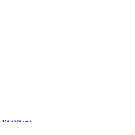
ИНИТЕЛЬНЫЕ
ОЙ
Е
 11й и 33й тип)