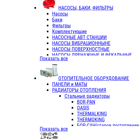
ФЛАНЦЫ / ВТУЛКИ
НАСОСЫ, БАКИ, ФИЛЬТРЫ
ТРОЙНИКИ ПЕРЕХОДНЫЕ / СОЕД
Насосы
ТРОЙНИКИ С ВНУТРЕННЕЙ РЕЗЬБ
Баки
ТРОЙНИКИ С НАРУЖНОЙ РЕЗЬБОЙ
Фильтры
КОЛЬЦА РЕЗИНОВЫЕ
Комплектующие
ТРУБЫ НАПОРНЫЕ
НАСОСНЫЕ АВТ СТАНЦИИ
ТРУБЫ ГОФРИРОВАННЫЕ ДВУХСЛ.
НАСОСЫ ВИБРАЦИОННЫНЕ
ТРУБЫ ПОЛИЭТИЛЕНОВЫЕ
НАСОСЫ ПОВЕРХНОСТНЫЕ
НАСОСЫ ДРЕНАЖНЫЕ И ФЕКАЛЬНЫЕ
Показать все
НАСОСЫ ПОВЫСИТ и ЦИРКУЛЯЦИОННЫ
НАСОСЫ СКВАЖИННЫЕ
ОТОПИТЕЛЬНОЕ ОБОРУДОВАНИЕ
ПАНЕЛИ и МАТЫ
РАДИАТОРЫ ОТОПЛЕНИЯ
Стальные радиаторы
BOR-PAN
OASIS
THERMALKING
THERMOKING
БОР-САН(старое поступление,
Показать все
БОРСАН
AZARIO