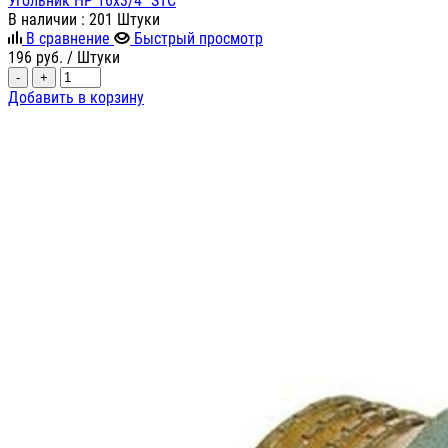
Угольник НР 16х3/4" STC
В наличии
: 201 Штуки
В сравнение
Быстрый просмотр
196
руб.
/ Штуки
-
+
Добавить в корзину