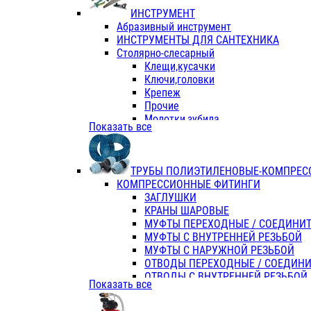
ИНСТРУМЕНТ
Абразивный инструмент
ИНСТРУМЕНТЫ ДЛЯ САНТЕХНИКА
Столярно-слесарный
Клещи,кусачки
Ключи,головки
Крепеж
Прочие
Молотки,зубила
Показать все
Пассатижи,тонкогубцы,утконосы
Напильники,надфили,рашпили
Ножовки по дереву
ТРУБЫ ПОЛИЭТИЛЕНОВЫЕ-КОМПРЕС
Отвертки
КОМПРЕССИОННЫЕ ФИТИНГИ
Хоз. инвентарь
ЗАГЛУШКИ
ЭЛ. ИНСТРУМЕНТ OASIS
КРАНЫ ШАРОВЫЕ
МУФТЫ ПЕРЕХОДНЫЕ / СОЕДИНИ
МУФТЫ С ВНУТРЕННЕЙ РЕЗЬБОЙ
МУФТЫ С НАРУЖНОЙ РЕЗЬБОЙ
ОТВОДЫ ПЕРЕХОДНЫЕ / СОЕДИН
ОТВОДЫ С ВНУТРЕННЕЙ РЕЗЬБОЙ
Показать все
ОТВОДЫ С НАРУЖНОЙ РЕЗЬБОЙ
СЕДЕЛКИ