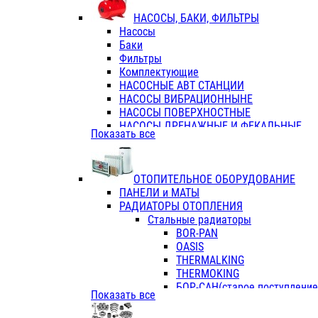
ФЛАНЦЫ / ВТУЛКИ
НАСОСЫ, БАКИ, ФИЛЬТРЫ
ТРОЙНИКИ ПЕРЕХОДНЫЕ / СОЕД
Насосы
ТРОЙНИКИ С ВНУТРЕННЕЙ РЕЗЬБ
Баки
ТРОЙНИКИ С НАРУЖНОЙ РЕЗЬБОЙ
Фильтры
КОЛЬЦА РЕЗИНОВЫЕ
Комплектующие
ТРУБЫ НАПОРНЫЕ
НАСОСНЫЕ АВТ СТАНЦИИ
ТРУБЫ ГОФРИРОВАННЫЕ ДВУХСЛ.
НАСОСЫ ВИБРАЦИОННЫНЕ
ТРУБЫ ПОЛИЭТИЛЕНОВЫЕ
НАСОСЫ ПОВЕРХНОСТНЫЕ
НАСОСЫ ДРЕНАЖНЫЕ И ФЕКАЛЬНЫЕ
Показать все
НАСОСЫ ПОВЫСИТ и ЦИРКУЛЯЦИОННЫ
НАСОСЫ СКВАЖИННЫЕ
ОТОПИТЕЛЬНОЕ ОБОРУДОВАНИЕ
ПАНЕЛИ и МАТЫ
РАДИАТОРЫ ОТОПЛЕНИЯ
Стальные радиаторы
BOR-PAN
OASIS
THERMALKING
THERMOKING
БОР-САН(старое поступление,
Показать все
БОРСАН
AZARIO