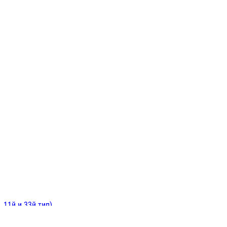
ИНИТЕЛЬНЫЕ
ОЙ
Е
 11й и 33й тип)