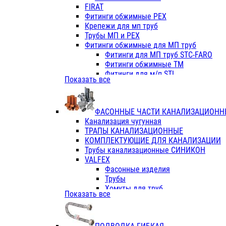
Фитинги ПП белые
FIRAT
Фитинги ПП белые
Фитинги обжимные PEX
Фитинги ППс металл.белые
Крепежи для мп труб
VALFEX
Трубы МП и PEX
Трубы PE-RT
Фитинги обжимные для МП труб
Трубы ПП водопровод белые
Фитинги для МП труб STC-FARO
Трубы ПП водопровод серые
Фитинги обжимные ТМ
Трубы армированные стекловолок
Фитинги для м/п STI
Показать все
Трубы армированные стекловолок
Фитинги для МП труб TITAN
Фитинги ПП серые
Фитинги для МП труб JIF
Краны
VALTEC
Фитинги с металл. серые
ФАСОННЫЕ ЧАСТИ КАНАЛИЗАЦИОНН
TK
Фитинги ПП (серые)
Канализация чугунная
VALFEX
Фитинги ПП белые
ТРАПЫ КАНАЛИЗАЦИОННЫЕ
Краны
КОМПЛЕКТУЮЩИЕ ДЛЯ КАНАЛИЗАЦИИ
Фитинги ПП (белые)
Трубы канализационные СИНИКОН
Фитинги ПП с металлом бел
VALFEX
ПК КОНТУР
Фасонные изделия
Краны полипропиленовые
Трубы
Трубы полипропиленивые
Хомуты для труб
Показать все
Труба PPR PN20
ПВХ (стройполимер)
Труба PPR-AL-PPR PN25(цент
Трубы
Труба PPR-GF-PPR PN25(арми
Фасонные изделия
Фитинги полипропиленовые