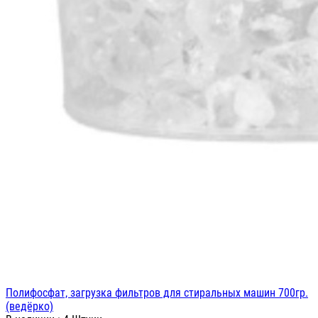
Полифосфат, загрузка фильтров для стиральных машин 700гр.
(ведёрко)