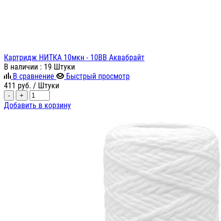
Картридж НИТКА 10мкн - 10ВВ Аквабрайт
В наличии
: 19 Штуки
В сравнение
Быстрый просмотр
411
руб.
/ Штуки
-
+
Добавить в корзину