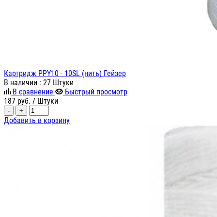
Картридж PPY10 - 10SL (нить) Гейзер
В наличии
: 27 Штуки
В сравнение
Быстрый просмотр
187
руб.
/ Штуки
-
+
Добавить в корзину