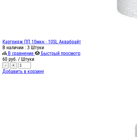
Картридж ПП 10мкн - 10SL Аквабрайт
В наличии
: 3 Штуки
В сравнение
Быстрый просмотр
60
руб.
/ Штуки
-
+
Добавить в корзину