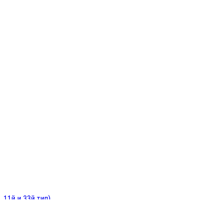
ИНИТЕЛЬНЫЕ
ОЙ
Е
 11й и 33й тип)