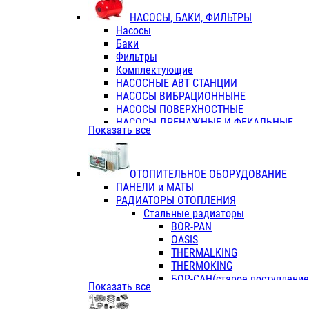
ФЛАНЦЫ / ВТУЛКИ
НАСОСЫ, БАКИ, ФИЛЬТРЫ
ТРОЙНИКИ ПЕРЕХОДНЫЕ / СОЕД
Насосы
ТРОЙНИКИ С ВНУТРЕННЕЙ РЕЗЬБ
Баки
ТРОЙНИКИ С НАРУЖНОЙ РЕЗЬБОЙ
Фильтры
КОЛЬЦА РЕЗИНОВЫЕ
Комплектующие
ТРУБЫ НАПОРНЫЕ
НАСОСНЫЕ АВТ СТАНЦИИ
ТРУБЫ ГОФРИРОВАННЫЕ ДВУХСЛ.
НАСОСЫ ВИБРАЦИОННЫНЕ
ТРУБЫ ПОЛИЭТИЛЕНОВЫЕ
НАСОСЫ ПОВЕРХНОСТНЫЕ
НАСОСЫ ДРЕНАЖНЫЕ И ФЕКАЛЬНЫЕ
Показать все
НАСОСЫ ПОВЫСИТ и ЦИРКУЛЯЦИОННЫ
НАСОСЫ СКВАЖИННЫЕ
ОТОПИТЕЛЬНОЕ ОБОРУДОВАНИЕ
ПАНЕЛИ и МАТЫ
РАДИАТОРЫ ОТОПЛЕНИЯ
Стальные радиаторы
BOR-PAN
OASIS
THERMALKING
THERMOKING
БОР-САН(старое поступление,
Показать все
БОРСАН
AZARIO