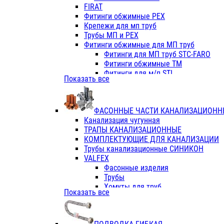
Фитинги ПП белые
FIRAT
Фитинги ПП белые
Фитинги обжимные PEX
Фитинги ППс металл.белые
Крепежи для мп труб
VALFEX
Трубы МП и PEX
Трубы PE-RT
Фитинги обжимные для МП труб
Трубы ПП водопровод белые
Фитинги для МП труб STC-FARO
Трубы ПП водопровод серые
Фитинги обжимные ТМ
Трубы армированные стекловолок
Фитинги для м/п STI
Показать все
Трубы армированные стекловолок
Фитинги для МП труб TITAN
Фитинги ПП серые
Фитинги для МП труб JIF
Краны
VALTEC
Фитинги с металл. серые
ФАСОННЫЕ ЧАСТИ КАНАЛИЗАЦИОНН
TK
Фитинги ПП (серые)
Канализация чугунная
VALFEX
Фитинги ПП белые
ТРАПЫ КАНАЛИЗАЦИОННЫЕ
Краны
КОМПЛЕКТУЮЩИЕ ДЛЯ КАНАЛИЗАЦИИ
Фитинги ПП (белые)
Трубы канализационные СИНИКОН
Фитинги ПП с металлом бел
VALFEX
ПК КОНТУР
Фасонные изделия
Краны полипропиленовые
Трубы
Трубы полипропиленивые
Хомуты для труб
Показать все
Труба PPR PN20
ПВХ (стройполимер)
Труба PPR-AL-PPR PN25(цент
Трубы
Труба PPR-GF-PPR PN25(арми
Фасонные изделия
Фитинги полипропиленовые