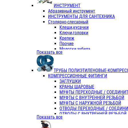
ИНСТРУМЕНТ
Абразивный инструмент
ИНСТРУМЕНТЫ ДЛЯ САНТЕХНИКА
Столярно-слесарный
Клещи,кусачки
Ключи,головки
Крепеж
Прочие
Молотки,зубила
Показать все
Пассатижи,тонкогубцы,утконосы
Напильники,надфили,рашпили
Ножовки по дереву
ТРУБЫ ПОЛИЭТИЛЕНОВЫЕ-КОМПРЕС
Отвертки
КОМПРЕССИОННЫЕ ФИТИНГИ
Хоз. инвентарь
ЗАГЛУШКИ
ЭЛ. ИНСТРУМЕНТ OASIS
КРАНЫ ШАРОВЫЕ
МУФТЫ ПЕРЕХОДНЫЕ / СОЕДИНИ
МУФТЫ С ВНУТРЕННЕЙ РЕЗЬБОЙ
МУФТЫ С НАРУЖНОЙ РЕЗЬБОЙ
ОТВОДЫ ПЕРЕХОДНЫЕ / СОЕДИН
ОТВОДЫ С ВНУТРЕННЕЙ РЕЗЬБОЙ
Показать все
ОТВОДЫ С НАРУЖНОЙ РЕЗЬБОЙ
СЕДЕЛКИ