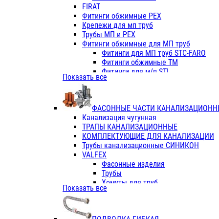
Фитинги ПП белые
FIRAT
Фитинги ПП белые
Фитинги обжимные PEX
Фитинги ППс металл.белые
Крепежи для мп труб
VALFEX
Трубы МП и PEX
Трубы PE-RT
Фитинги обжимные для МП труб
Трубы ПП водопровод белые
Фитинги для МП труб STC-FARO
Трубы ПП водопровод серые
Фитинги обжимные ТМ
Трубы армированные стекловолок
Фитинги для м/п STI
Показать все
Трубы армированные стекловолок
Фитинги для МП труб TITAN
Фитинги ПП серые
Фитинги для МП труб JIF
Краны
VALTEC
Фитинги с металл. серые
ФАСОННЫЕ ЧАСТИ КАНАЛИЗАЦИОНН
TK
Фитинги ПП (серые)
Канализация чугунная
VALFEX
Фитинги ПП белые
ТРАПЫ КАНАЛИЗАЦИОННЫЕ
Краны
КОМПЛЕКТУЮЩИЕ ДЛЯ КАНАЛИЗАЦИИ
Фитинги ПП (белые)
Трубы канализационные СИНИКОН
Фитинги ПП с металлом бел
VALFEX
ПК КОНТУР
Фасонные изделия
Краны полипропиленовые
Трубы
Трубы полипропиленивые
Хомуты для труб
Показать все
Труба PPR PN20
ПВХ (стройполимер)
Труба PPR-AL-PPR PN25(цент
Трубы
Труба PPR-GF-PPR PN25(арми
Фасонные изделия
Фитинги полипропиленовые