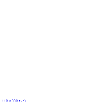
ИНИТЕЛЬНЫЕ
ОЙ
Е
 11й и 33й тип)