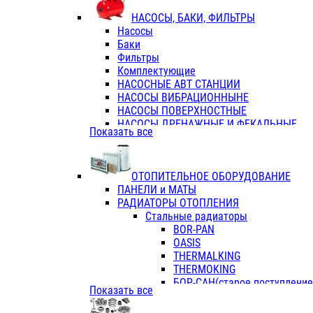
ФЛАНЦЫ / ВТУЛКИ
НАСОСЫ, БАКИ, ФИЛЬТРЫ
ТРОЙНИКИ ПЕРЕХОДНЫЕ / СОЕД
Насосы
ТРОЙНИКИ С ВНУТРЕННЕЙ РЕЗЬБ
Баки
ТРОЙНИКИ С НАРУЖНОЙ РЕЗЬБОЙ
Фильтры
КОЛЬЦА РЕЗИНОВЫЕ
Комплектующие
ТРУБЫ НАПОРНЫЕ
НАСОСНЫЕ АВТ СТАНЦИИ
ТРУБЫ ГОФРИРОВАННЫЕ ДВУХСЛ.
НАСОСЫ ВИБРАЦИОННЫНЕ
ТРУБЫ ПОЛИЭТИЛЕНОВЫЕ
НАСОСЫ ПОВЕРХНОСТНЫЕ
НАСОСЫ ДРЕНАЖНЫЕ И ФЕКАЛЬНЫЕ
Показать все
НАСОСЫ ПОВЫСИТ и ЦИРКУЛЯЦИОННЫ
НАСОСЫ СКВАЖИННЫЕ
ОТОПИТЕЛЬНОЕ ОБОРУДОВАНИЕ
ПАНЕЛИ и МАТЫ
РАДИАТОРЫ ОТОПЛЕНИЯ
Стальные радиаторы
BOR-PAN
OASIS
THERMALKING
THERMOKING
БОР-САН(старое поступление,
Показать все
БОРСАН
AZARIO