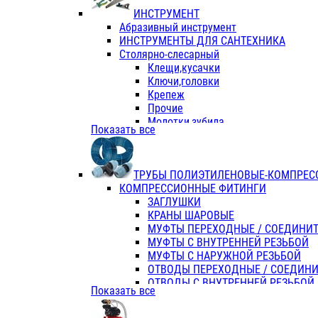
ИНСТРУМЕНТ
Абразивный инструмент
ИНСТРУМЕНТЫ ДЛЯ САНТЕХНИКА
Столярно-слесарный
Клещи,кусачки
Ключи,головки
Крепеж
Прочие
Молотки,зубила
Показать все
Пассатижи,тонкогубцы,утконосы
Напильники,надфили,рашпили
Ножовки по дереву
ТРУБЫ ПОЛИЭТИЛЕНОВЫЕ-КОМПРЕС
Отвертки
КОМПРЕССИОННЫЕ ФИТИНГИ
Хоз. инвентарь
ЗАГЛУШКИ
ЭЛ. ИНСТРУМЕНТ OASIS
КРАНЫ ШАРОВЫЕ
МУФТЫ ПЕРЕХОДНЫЕ / СОЕДИНИ
МУФТЫ С ВНУТРЕННЕЙ РЕЗЬБОЙ
МУФТЫ С НАРУЖНОЙ РЕЗЬБОЙ
ОТВОДЫ ПЕРЕХОДНЫЕ / СОЕДИН
ОТВОДЫ С ВНУТРЕННЕЙ РЕЗЬБОЙ
Показать все
ОТВОДЫ С НАРУЖНОЙ РЕЗЬБОЙ
СЕДЕЛКИ