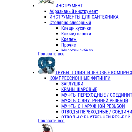
ИНСТРУМЕНТ
Абразивный инструмент
ИНСТРУМЕНТЫ ДЛЯ САНТЕХНИКА
Столярно-слесарный
Клещи,кусачки
Ключи,головки
Крепеж
Прочие
Молотки,зубила
Показать все
Пассатижи,тонкогубцы,утконосы
Напильники,надфили,рашпили
Ножовки по дереву
ТРУБЫ ПОЛИЭТИЛЕНОВЫЕ-КОМПРЕС
Отвертки
КОМПРЕССИОННЫЕ ФИТИНГИ
Хоз. инвентарь
ЗАГЛУШКИ
ЭЛ. ИНСТРУМЕНТ OASIS
КРАНЫ ШАРОВЫЕ
МУФТЫ ПЕРЕХОДНЫЕ / СОЕДИНИ
МУФТЫ С ВНУТРЕННЕЙ РЕЗЬБОЙ
МУФТЫ С НАРУЖНОЙ РЕЗЬБОЙ
ОТВОДЫ ПЕРЕХОДНЫЕ / СОЕДИН
ОТВОДЫ С ВНУТРЕННЕЙ РЕЗЬБОЙ
Показать все
ОТВОДЫ С НАРУЖНОЙ РЕЗЬБОЙ
СЕДЕЛКИ