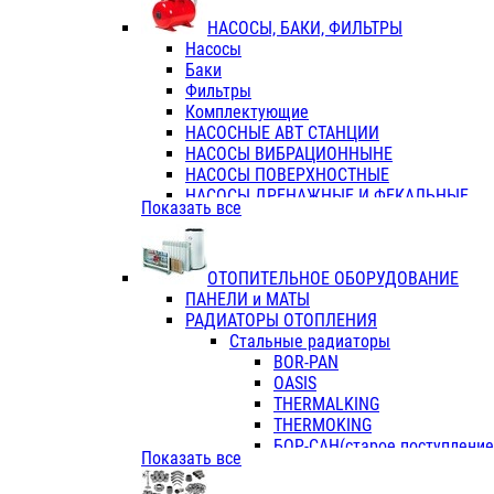
ФЛАНЦЫ / ВТУЛКИ
НАСОСЫ, БАКИ, ФИЛЬТРЫ
ТРОЙНИКИ ПЕРЕХОДНЫЕ / СОЕД
Насосы
ТРОЙНИКИ С ВНУТРЕННЕЙ РЕЗЬБ
Баки
ТРОЙНИКИ С НАРУЖНОЙ РЕЗЬБОЙ
Фильтры
КОЛЬЦА РЕЗИНОВЫЕ
Комплектующие
ТРУБЫ НАПОРНЫЕ
НАСОСНЫЕ АВТ СТАНЦИИ
ТРУБЫ ГОФРИРОВАННЫЕ ДВУХСЛ.
НАСОСЫ ВИБРАЦИОННЫНЕ
ТРУБЫ ПОЛИЭТИЛЕНОВЫЕ
НАСОСЫ ПОВЕРХНОСТНЫЕ
НАСОСЫ ДРЕНАЖНЫЕ И ФЕКАЛЬНЫЕ
Показать все
НАСОСЫ ПОВЫСИТ и ЦИРКУЛЯЦИОННЫ
НАСОСЫ СКВАЖИННЫЕ
ОТОПИТЕЛЬНОЕ ОБОРУДОВАНИЕ
ПАНЕЛИ и МАТЫ
РАДИАТОРЫ ОТОПЛЕНИЯ
Стальные радиаторы
BOR-PAN
OASIS
THERMALKING
THERMOKING
БОР-САН(старое поступление,
Показать все
БОРСАН
AZARIO