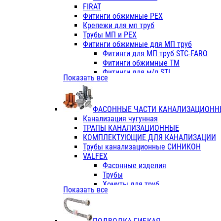
Фитинги ПП белые
FIRAT
Фитинги ПП белые
Фитинги обжимные PEX
Фитинги ППс металл.белые
Крепежи для мп труб
VALFEX
Трубы МП и PEX
Трубы PE-RT
Фитинги обжимные для МП труб
Трубы ПП водопровод белые
Фитинги для МП труб STC-FARO
Трубы ПП водопровод серые
Фитинги обжимные ТМ
Трубы армированные стекловолок
Фитинги для м/п STI
Показать все
Трубы армированные стекловолок
Фитинги для МП труб TITAN
Фитинги ПП серые
Фитинги для МП труб JIF
Краны
VALTEC
Фитинги с металл. серые
ФАСОННЫЕ ЧАСТИ КАНАЛИЗАЦИОНН
TK
Фитинги ПП (серые)
Канализация чугунная
VALFEX
Фитинги ПП белые
ТРАПЫ КАНАЛИЗАЦИОННЫЕ
Краны
КОМПЛЕКТУЮЩИЕ ДЛЯ КАНАЛИЗАЦИИ
Фитинги ПП (белые)
Трубы канализационные СИНИКОН
Фитинги ПП с металлом бел
VALFEX
ПК КОНТУР
Фасонные изделия
Краны полипропиленовые
Трубы
Трубы полипропиленивые
Хомуты для труб
Показать все
Труба PPR PN20
ПВХ (стройполимер)
Труба PPR-AL-PPR PN25(цент
Трубы
Труба PPR-GF-PPR PN25(арми
Фасонные изделия
Фитинги полипропиленовые