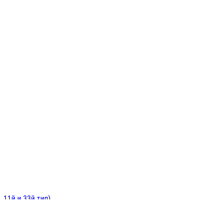
ИНИТЕЛЬНЫЕ
ОЙ
Е
 11й и 33й тип)