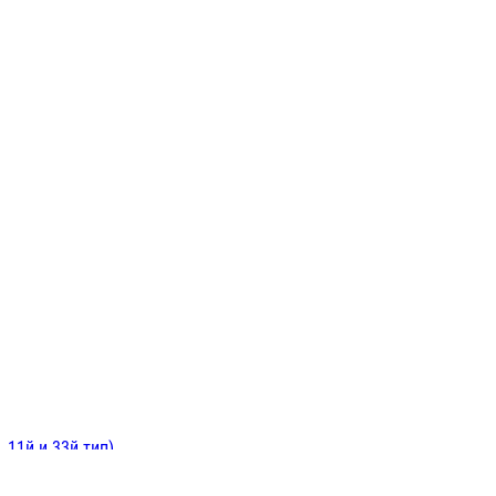
ИНИТЕЛЬНЫЕ
ОЙ
Е
 11й и 33й тип)