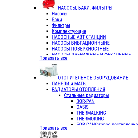
ФЛАНЦЫ / ВТУЛКИ
НАСОСЫ, БАКИ, ФИЛЬТРЫ
ТРОЙНИКИ ПЕРЕХОДНЫЕ / СОЕД
Насосы
ТРОЙНИКИ С ВНУТРЕННЕЙ РЕЗЬБ
Баки
ТРОЙНИКИ С НАРУЖНОЙ РЕЗЬБОЙ
Фильтры
КОЛЬЦА РЕЗИНОВЫЕ
Комплектующие
ТРУБЫ НАПОРНЫЕ
НАСОСНЫЕ АВТ СТАНЦИИ
ТРУБЫ ГОФРИРОВАННЫЕ ДВУХСЛ.
НАСОСЫ ВИБРАЦИОННЫНЕ
ТРУБЫ ПОЛИЭТИЛЕНОВЫЕ
НАСОСЫ ПОВЕРХНОСТНЫЕ
НАСОСЫ ДРЕНАЖНЫЕ И ФЕКАЛЬНЫЕ
Показать все
НАСОСЫ ПОВЫСИТ и ЦИРКУЛЯЦИОННЫ
НАСОСЫ СКВАЖИННЫЕ
ОТОПИТЕЛЬНОЕ ОБОРУДОВАНИЕ
ПАНЕЛИ и МАТЫ
РАДИАТОРЫ ОТОПЛЕНИЯ
Стальные радиаторы
BOR-PAN
OASIS
THERMALKING
THERMOKING
БОР-САН(старое поступление,
Показать все
БОРСАН
AZARIO