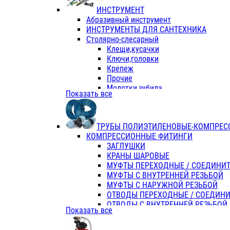
ИНСТРУМЕНТ
Абразивный инструмент
ИНСТРУМЕНТЫ ДЛЯ САНТЕХНИКА
Столярно-слесарный
Клещи,кусачки
Ключи,головки
Крепеж
Прочие
Молотки,зубила
Показать все
Пассатижи,тонкогубцы,утконосы
Напильники,надфили,рашпили
Ножовки по дереву
ТРУБЫ ПОЛИЭТИЛЕНОВЫЕ-КОМПРЕС
Отвертки
КОМПРЕССИОННЫЕ ФИТИНГИ
Хоз. инвентарь
ЗАГЛУШКИ
ЭЛ. ИНСТРУМЕНТ OASIS
КРАНЫ ШАРОВЫЕ
МУФТЫ ПЕРЕХОДНЫЕ / СОЕДИНИ
МУФТЫ С ВНУТРЕННЕЙ РЕЗЬБОЙ
МУФТЫ С НАРУЖНОЙ РЕЗЬБОЙ
ОТВОДЫ ПЕРЕХОДНЫЕ / СОЕДИН
ОТВОДЫ С ВНУТРЕННЕЙ РЕЗЬБОЙ
Показать все
ОТВОДЫ С НАРУЖНОЙ РЕЗЬБОЙ
СЕДЕЛКИ