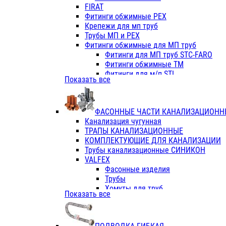
Фитинги ПП белые
FIRAT
Фитинги ПП белые
Фитинги обжимные PEX
Фитинги ППс металл.белые
Крепежи для мп труб
VALFEX
Трубы МП и PEX
Трубы PE-RT
Фитинги обжимные для МП труб
Трубы ПП водопровод белые
Фитинги для МП труб STC-FARO
Трубы ПП водопровод серые
Фитинги обжимные ТМ
Трубы армированные стекловолок
Фитинги для м/п STI
Показать все
Трубы армированные стекловолок
Фитинги для МП труб TITAN
Фитинги ПП серые
Фитинги для МП труб JIF
Краны
VALTEC
Фитинги с металл. серые
ФАСОННЫЕ ЧАСТИ КАНАЛИЗАЦИОНН
TK
Фитинги ПП (серые)
Канализация чугунная
VALFEX
Фитинги ПП белые
ТРАПЫ КАНАЛИЗАЦИОННЫЕ
Краны
КОМПЛЕКТУЮЩИЕ ДЛЯ КАНАЛИЗАЦИИ
Фитинги ПП (белые)
Трубы канализационные СИНИКОН
Фитинги ПП с металлом бел
VALFEX
ПК КОНТУР
Фасонные изделия
Краны полипропиленовые
Трубы
Трубы полипропиленивые
Хомуты для труб
Показать все
Труба PPR PN20
ПВХ (стройполимер)
Труба PPR-AL-PPR PN25(цент
Трубы
Труба PPR-GF-PPR PN25(арми
Фасонные изделия
Фитинги полипропиленовые