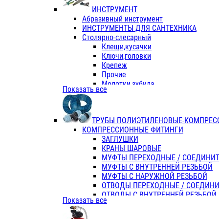
ИНСТРУМЕНТ
Абразивный инструмент
ИНСТРУМЕНТЫ ДЛЯ САНТЕХНИКА
Столярно-слесарный
Клещи,кусачки
Ключи,головки
Крепеж
Прочие
Молотки,зубила
Показать все
Пассатижи,тонкогубцы,утконосы
Напильники,надфили,рашпили
Ножовки по дереву
ТРУБЫ ПОЛИЭТИЛЕНОВЫЕ-КОМПРЕС
Отвертки
КОМПРЕССИОННЫЕ ФИТИНГИ
Хоз. инвентарь
ЗАГЛУШКИ
ЭЛ. ИНСТРУМЕНТ OASIS
КРАНЫ ШАРОВЫЕ
МУФТЫ ПЕРЕХОДНЫЕ / СОЕДИНИ
МУФТЫ С ВНУТРЕННЕЙ РЕЗЬБОЙ
МУФТЫ С НАРУЖНОЙ РЕЗЬБОЙ
ОТВОДЫ ПЕРЕХОДНЫЕ / СОЕДИН
ОТВОДЫ С ВНУТРЕННЕЙ РЕЗЬБОЙ
Показать все
ОТВОДЫ С НАРУЖНОЙ РЕЗЬБОЙ
СЕДЕЛКИ