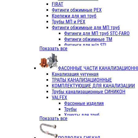
Фитинги ПП белые
FIRAT
Фитинги ПП белые
Фитинги обжимные PEX
Фитинги ППс металл.белые
Крепежи для мп труб
VALFEX
Трубы МП и PEX
Трубы PE-RT
Фитинги обжимные для МП труб
Трубы ПП водопровод белые
Фитинги для МП труб STC-FARO
Трубы ПП водопровод серые
Фитинги обжимные ТМ
Трубы армированные стекловолок
Фитинги для м/п STI
Показать все
Трубы армированные стекловолок
Фитинги для МП труб TITAN
Фитинги ПП серые
Фитинги для МП труб JIF
Краны
VALTEC
Фитинги с металл. серые
ФАСОННЫЕ ЧАСТИ КАНАЛИЗАЦИОНН
TK
Фитинги ПП (серые)
Канализация чугунная
VALFEX
Фитинги ПП белые
ТРАПЫ КАНАЛИЗАЦИОННЫЕ
Краны
КОМПЛЕКТУЮЩИЕ ДЛЯ КАНАЛИЗАЦИИ
Фитинги ПП (белые)
Трубы канализационные СИНИКОН
Фитинги ПП с металлом бел
VALFEX
ПК КОНТУР
Фасонные изделия
Краны полипропиленовые
Трубы
Трубы полипропиленивые
Хомуты для труб
Показать все
Труба PPR PN20
ПВХ (стройполимер)
Труба PPR-AL-PPR PN25(цент
Трубы
Труба PPR-GF-PPR PN25(арми
Фасонные изделия
Фитинги полипропиленовые