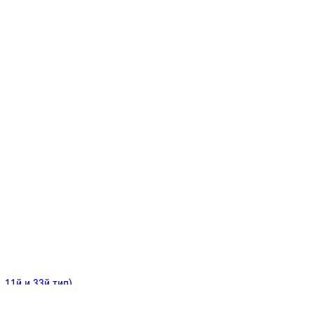
ИНИТЕЛЬНЫЕ
ОЙ
Е
 11й и 33й тип)