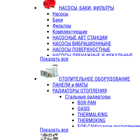
ФЛАНЦЫ / ВТУЛКИ
НАСОСЫ, БАКИ, ФИЛЬТРЫ
ТРОЙНИКИ ПЕРЕХОДНЫЕ / СОЕД
Насосы
ТРОЙНИКИ С ВНУТРЕННЕЙ РЕЗЬБ
Баки
ТРОЙНИКИ С НАРУЖНОЙ РЕЗЬБОЙ
Фильтры
КОЛЬЦА РЕЗИНОВЫЕ
Комплектующие
ТРУБЫ НАПОРНЫЕ
НАСОСНЫЕ АВТ СТАНЦИИ
ТРУБЫ ГОФРИРОВАННЫЕ ДВУХСЛ.
НАСОСЫ ВИБРАЦИОННЫНЕ
ТРУБЫ ПОЛИЭТИЛЕНОВЫЕ
НАСОСЫ ПОВЕРХНОСТНЫЕ
НАСОСЫ ДРЕНАЖНЫЕ И ФЕКАЛЬНЫЕ
Показать все
НАСОСЫ ПОВЫСИТ и ЦИРКУЛЯЦИОННЫ
НАСОСЫ СКВАЖИННЫЕ
ОТОПИТЕЛЬНОЕ ОБОРУДОВАНИЕ
ПАНЕЛИ и МАТЫ
РАДИАТОРЫ ОТОПЛЕНИЯ
Стальные радиаторы
BOR-PAN
OASIS
THERMALKING
THERMOKING
БОР-САН(старое поступление,
Показать все
БОРСАН
AZARIO