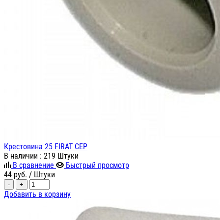
Крестовина 25 FIRAT СЕР
В наличии
: 219 Штуки
В сравнение
Быстрый просмотр
44
руб.
/ Штуки
-
+
Добавить в корзину