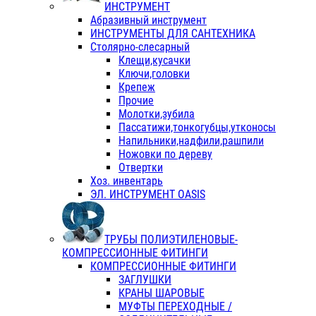
ИНСТРУМЕНТ
Абразивный инструмент
ИНСТРУМЕНТЫ ДЛЯ САНТЕХНИКА
Столярно-слесарный
Клещи,кусачки
Ключи,головки
Крепеж
Прочие
Молотки,зубила
Пассатижи,тонкогубцы,утконосы
Напильники,надфили,рашпили
Ножовки по дереву
Отвертки
Хоз. инвентарь
ЭЛ. ИНСТРУМЕНТ OASIS
ТРУБЫ ПОЛИЭТИЛЕНОВЫЕ-
КОМПРЕССИОННЫЕ ФИТИНГИ
КОМПРЕССИОННЫЕ ФИТИНГИ
ЗАГЛУШКИ
КРАНЫ ШАРОВЫЕ
МУФТЫ ПЕРЕХОДНЫЕ /