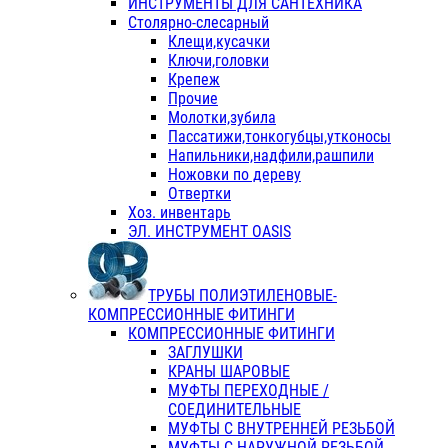
ИНСТРУМЕНТЫ ДЛЯ САНТЕХНИКА
Столярно-слесарный
Клещи,кусачки
Ключи,головки
Крепеж
Прочие
Молотки,зубила
Пассатижи,тонкогубцы,утконосы
Напильники,надфили,рашпили
Ножовки по дереву
Отвертки
Хоз. инвентарь
ЭЛ. ИНСТРУМЕНТ OASIS
ТРУБЫ ПОЛИЭТИЛЕНОВЫЕ-
КОМПРЕССИОННЫЕ ФИТИНГИ
КОМПРЕССИОННЫЕ ФИТИНГИ
ЗАГЛУШКИ
КРАНЫ ШАРОВЫЕ
МУФТЫ ПЕРЕХОДНЫЕ /
СОЕДИНИТЕЛЬНЫЕ
МУФТЫ С ВНУТРЕННЕЙ РЕЗЬБОЙ
МУФТЫ С НАРУЖНОЙ РЕЗЬБОЙ