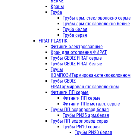
BERKE
Краны
Труба
Трубы арм. стекловолокно серые
Трубы арм.стекловолокно белые
Труба белая
Труба серая
FIRAT PLASTIK
Фитинги электросварные
Кран для отопления ФИРАТ
Трубы GEDIZ FIRAT серые
Трубы GEDIZ FIRAT белые
Трубы
КОМПОЗИТармирован.стекловолокном
Трубы GEDIZ
FIRATармирован.стекловолокном
Фитинги ПП серые
Фитинги ПП серые
Фитинги ППс металл. серые
Трубы ПП водопровод белая
Трубы PN25 арм.белая
Трубы ПП водопровод серая
Трубы PN10 серая
Трубы PN20 белая