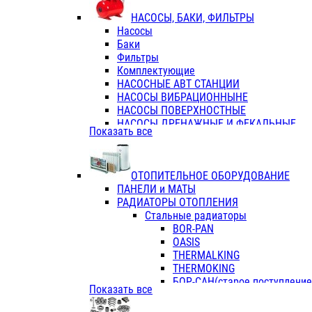
ФЛАНЦЫ / ВТУЛКИ
НАСОСЫ, БАКИ, ФИЛЬТРЫ
ТРОЙНИКИ ПЕРЕХОДНЫЕ / СОЕД
Насосы
ТРОЙНИКИ С ВНУТРЕННЕЙ РЕЗЬБ
Баки
ТРОЙНИКИ С НАРУЖНОЙ РЕЗЬБОЙ
Фильтры
КОЛЬЦА РЕЗИНОВЫЕ
Комплектующие
ТРУБЫ НАПОРНЫЕ
НАСОСНЫЕ АВТ СТАНЦИИ
ТРУБЫ ГОФРИРОВАННЫЕ ДВУХСЛ.
НАСОСЫ ВИБРАЦИОННЫНЕ
ТРУБЫ ПОЛИЭТИЛЕНОВЫЕ
НАСОСЫ ПОВЕРХНОСТНЫЕ
НАСОСЫ ДРЕНАЖНЫЕ И ФЕКАЛЬНЫЕ
Показать все
НАСОСЫ ПОВЫСИТ и ЦИРКУЛЯЦИОННЫ
НАСОСЫ СКВАЖИННЫЕ
ОТОПИТЕЛЬНОЕ ОБОРУДОВАНИЕ
ПАНЕЛИ и МАТЫ
РАДИАТОРЫ ОТОПЛЕНИЯ
Стальные радиаторы
BOR-PAN
OASIS
THERMALKING
THERMOKING
БОР-САН(старое поступление,
Показать все
БОРСАН
AZARIO