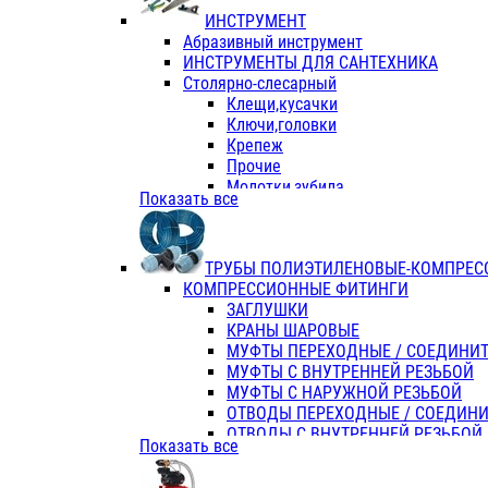
ИНСТРУМЕНТ
Абразивный инструмент
ИНСТРУМЕНТЫ ДЛЯ САНТЕХНИКА
Столярно-слесарный
Клещи,кусачки
Ключи,головки
Крепеж
Прочие
Молотки,зубила
Показать все
Пассатижи,тонкогубцы,утконосы
Напильники,надфили,рашпили
Ножовки по дереву
ТРУБЫ ПОЛИЭТИЛЕНОВЫЕ-КОМПРЕС
Отвертки
КОМПРЕССИОННЫЕ ФИТИНГИ
Хоз. инвентарь
ЗАГЛУШКИ
ЭЛ. ИНСТРУМЕНТ OASIS
КРАНЫ ШАРОВЫЕ
МУФТЫ ПЕРЕХОДНЫЕ / СОЕДИНИ
МУФТЫ С ВНУТРЕННЕЙ РЕЗЬБОЙ
МУФТЫ С НАРУЖНОЙ РЕЗЬБОЙ
ОТВОДЫ ПЕРЕХОДНЫЕ / СОЕДИН
ОТВОДЫ С ВНУТРЕННЕЙ РЕЗЬБОЙ
Показать все
ОТВОДЫ С НАРУЖНОЙ РЕЗЬБОЙ
СЕДЕЛКИ