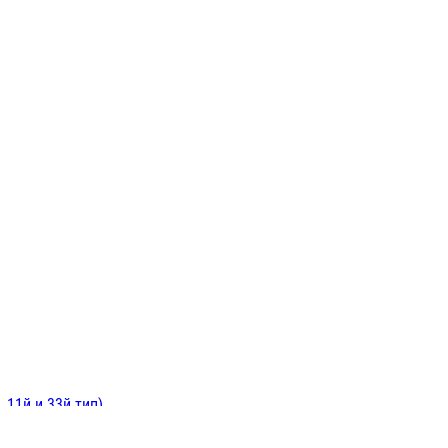
ИНИТЕЛЬНЫЕ
ОЙ
Е
 11й и 33й тип)