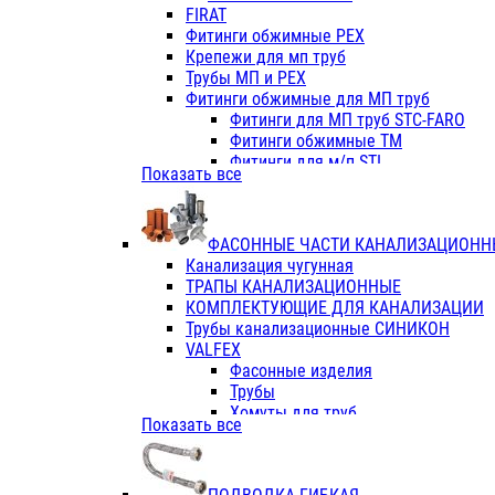
Фитинги ПП белые
FIRAT
Фитинги ПП белые
Фитинги обжимные PEX
Фитинги ППс металл.белые
Крепежи для мп труб
VALFEX
Трубы МП и PEX
Трубы PE-RT
Фитинги обжимные для МП труб
Трубы ПП водопровод белые
Фитинги для МП труб STC-FARO
Трубы ПП водопровод серые
Фитинги обжимные ТМ
Трубы армированные стекловолок
Фитинги для м/п STI
Показать все
Трубы армированные стекловолок
Фитинги для МП труб TITAN
Фитинги ПП серые
Фитинги для МП труб JIF
Краны
VALTEC
Фитинги с металл. серые
ФАСОННЫЕ ЧАСТИ КАНАЛИЗАЦИОНН
TK
Фитинги ПП (серые)
Канализация чугунная
VALFEX
Фитинги ПП белые
ТРАПЫ КАНАЛИЗАЦИОННЫЕ
Краны
КОМПЛЕКТУЮЩИЕ ДЛЯ КАНАЛИЗАЦИИ
Фитинги ПП (белые)
Трубы канализационные СИНИКОН
Фитинги ПП с металлом бел
VALFEX
ПК КОНТУР
Фасонные изделия
Краны полипропиленовые
Трубы
Трубы полипропиленивые
Хомуты для труб
Показать все
Труба PPR PN20
ПВХ (стройполимер)
Труба PPR-AL-PPR PN25(цент
Трубы
Труба PPR-GF-PPR PN25(арми
Фасонные изделия
Фитинги полипропиленовые