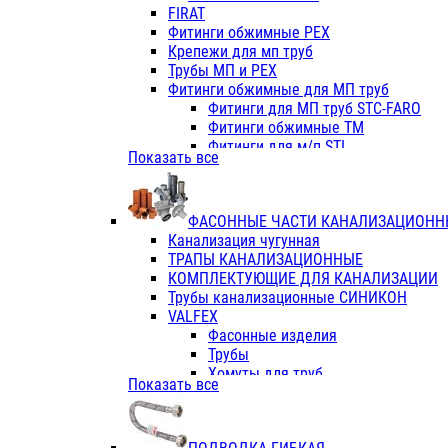
Фитинги ПП белые
FIRAT
Фитинги ПП белые
Фитинги обжимные PEX
Фитинги ППс металл.белые
Крепежи для мп труб
VALFEX
Трубы МП и PEX
Трубы PE-RT
Фитинги обжимные для МП труб
Трубы ПП водопровод белые
Фитинги для МП труб STC-FARO
Трубы ПП водопровод серые
Фитинги обжимные ТМ
Трубы армированные стекловолок
Фитинги для м/п STI
Показать все
Трубы армированные стекловолок
Фитинги для МП труб TITAN
Фитинги ПП серые
Фитинги для МП труб JIF
Краны
VALTEC
Фитинги с металл. серые
ФАСОННЫЕ ЧАСТИ КАНАЛИЗАЦИОНН
TK
Фитинги ПП (серые)
Канализация чугунная
VALFEX
Фитинги ПП белые
ТРАПЫ КАНАЛИЗАЦИОННЫЕ
Краны
КОМПЛЕКТУЮЩИЕ ДЛЯ КАНАЛИЗАЦИИ
Фитинги ПП (белые)
Трубы канализационные СИНИКОН
Фитинги ПП с металлом бел
VALFEX
ПК КОНТУР
Фасонные изделия
Краны полипропиленовые
Трубы
Трубы полипропиленивые
Хомуты для труб
Показать все
Труба PPR PN20
ПВХ (стройполимер)
Труба PPR-AL-PPR PN25(цент
Трубы
Труба PPR-GF-PPR PN25(арми
Фасонные изделия
Фитинги полипропиленовые