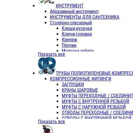
ИНСТРУМЕНТ
Абразивный инструмент
ИНСТРУМЕНТЫ ДЛЯ САНТЕХНИКА
Столярно-слесарный
Клещи,кусачки
Ключи,головки
Крепеж
Прочие
Молотки,зубила
Показать все
Пассатижи,тонкогубцы,утконосы
Напильники,надфили,рашпили
Ножовки по дереву
ТРУБЫ ПОЛИЭТИЛЕНОВЫЕ-КОМПРЕС
Отвертки
КОМПРЕССИОННЫЕ ФИТИНГИ
Хоз. инвентарь
ЗАГЛУШКИ
ЭЛ. ИНСТРУМЕНТ OASIS
КРАНЫ ШАРОВЫЕ
МУФТЫ ПЕРЕХОДНЫЕ / СОЕДИНИ
МУФТЫ С ВНУТРЕННЕЙ РЕЗЬБОЙ
МУФТЫ С НАРУЖНОЙ РЕЗЬБОЙ
ОТВОДЫ ПЕРЕХОДНЫЕ / СОЕДИН
ОТВОДЫ С ВНУТРЕННЕЙ РЕЗЬБОЙ
Показать все
ОТВОДЫ С НАРУЖНОЙ РЕЗЬБОЙ
СЕДЕЛКИ