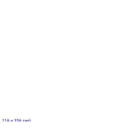
ИНИТЕЛЬНЫЕ
ОЙ
Е
 11й и 33й тип)