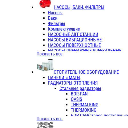
ФЛАНЦЫ / ВТУЛКИ
НАСОСЫ, БАКИ, ФИЛЬТРЫ
ТРОЙНИКИ ПЕРЕХОДНЫЕ / СОЕД
Насосы
ТРОЙНИКИ С ВНУТРЕННЕЙ РЕЗЬБ
Баки
ТРОЙНИКИ С НАРУЖНОЙ РЕЗЬБОЙ
Фильтры
КОЛЬЦА РЕЗИНОВЫЕ
Комплектующие
ТРУБЫ НАПОРНЫЕ
НАСОСНЫЕ АВТ СТАНЦИИ
ТРУБЫ ГОФРИРОВАННЫЕ ДВУХСЛ.
НАСОСЫ ВИБРАЦИОННЫНЕ
ТРУБЫ ПОЛИЭТИЛЕНОВЫЕ
НАСОСЫ ПОВЕРХНОСТНЫЕ
НАСОСЫ ДРЕНАЖНЫЕ И ФЕКАЛЬНЫЕ
Показать все
НАСОСЫ ПОВЫСИТ и ЦИРКУЛЯЦИОННЫ
НАСОСЫ СКВАЖИННЫЕ
ОТОПИТЕЛЬНОЕ ОБОРУДОВАНИЕ
ПАНЕЛИ и МАТЫ
РАДИАТОРЫ ОТОПЛЕНИЯ
Стальные радиаторы
BOR-PAN
OASIS
THERMALKING
THERMOKING
БОР-САН(старое поступление,
Показать все
БОРСАН
AZARIO