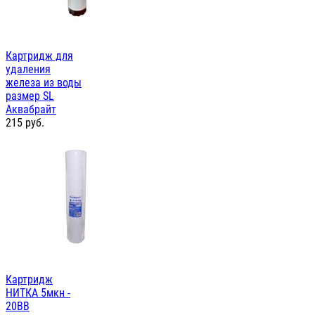
Картридж для
удаления
железа из воды
размер SL
Аквабрайт
215
руб.
Картридж
НИТКА 5мкн -
20ВВ