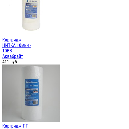
Картридж
НИТКА 10мкн -
10ВВ
Аквабрайт
411
руб.
Картридж ПП