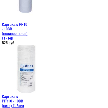
Картридж PP10
- 10ВВ
(полипропилен)
Гейзер
525
руб.
Картридж
PPY10 - 10ВВ
(нить) Гейзер