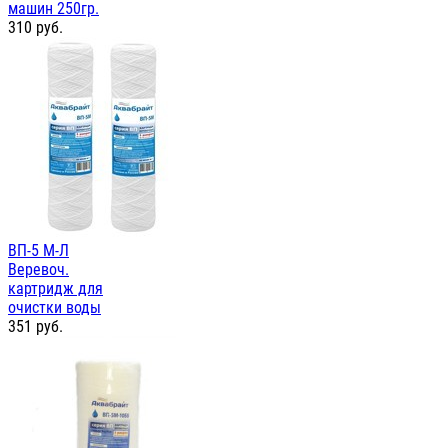
машин 250гр.
310
руб.
ВП-5 М-Л
Веревоч.
картридж для
очистки воды
351
руб.