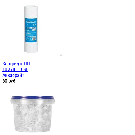
Картридж ПП
10мкн - 10SL
Аквабрайт
60
руб.