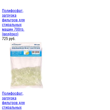
Полифосфат,
загрузка
фильтров для
стиральных
машин 700гр.
(ведёрко)
725
руб.
Полифосфат,
загрузка
фильтров для
стиральных