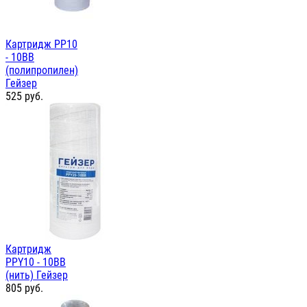
Картридж PP10
- 10ВВ
(полипропилен)
Гейзер
525
руб.
Картридж
PPY10 - 10ВВ
(нить) Гейзер
805
руб.