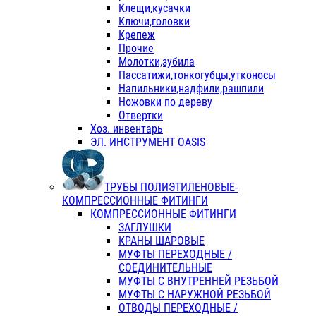
Клещи,кусачки
Ключи,головки
Крепеж
Прочие
Молотки,зубила
Пассатижи,тонкогубцы,утконосы
Напильники,надфили,рашпили
Ножовки по дереву
Отвертки
Хоз. инвентарь
ЭЛ. ИНСТРУМЕНТ OASIS
ТРУБЫ ПОЛИЭТИЛЕНОВЫЕ-
КОМПРЕССИОННЫЕ ФИТИНГИ
КОМПРЕССИОННЫЕ ФИТИНГИ
ЗАГЛУШКИ
КРАНЫ ШАРОВЫЕ
МУФТЫ ПЕРЕХОДНЫЕ /
СОЕДИНИТЕЛЬНЫЕ
МУФТЫ С ВНУТРЕННЕЙ РЕЗЬБОЙ
МУФТЫ С НАРУЖНОЙ РЕЗЬБОЙ
ОТВОДЫ ПЕРЕХОДНЫЕ /