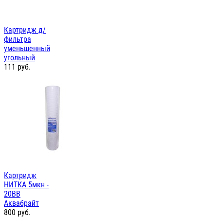
Картридж д/
фильтра
уменьшенный
угольный
111
руб.
Картридж
НИТКА 5мкн -
20ВВ
Аквабрайт
800
руб.