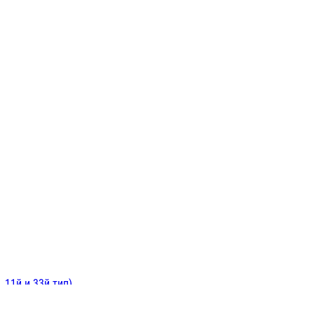
ИНИТЕЛЬНЫЕ
ОЙ
Е
 11й и 33й тип)