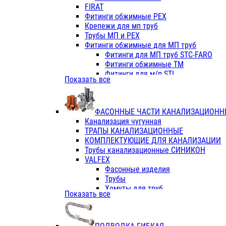
Фитинги ПП белые
FIRAT
Фитинги ПП белые
Фитинги обжимные PEX
Фитинги ППс металл.белые
Крепежи для мп труб
VALFEX
Трубы МП и PEX
Трубы PE-RT
Фитинги обжимные для МП труб
Трубы ПП водопровод белые
Фитинги для МП труб STC-FARO
Трубы ПП водопровод серые
Фитинги обжимные ТМ
Трубы армированные стекловолок
Фитинги для м/п STI
Показать все
Трубы армированные стекловолок
Фитинги для МП труб TITAN
Фитинги ПП серые
Фитинги для МП труб JIF
Краны
VALTEC
Фитинги с металл. серые
ФАСОННЫЕ ЧАСТИ КАНАЛИЗАЦИОНН
TK
Фитинги ПП (серые)
Канализация чугунная
VALFEX
Фитинги ПП белые
ТРАПЫ КАНАЛИЗАЦИОННЫЕ
Краны
КОМПЛЕКТУЮЩИЕ ДЛЯ КАНАЛИЗАЦИИ
Фитинги ПП (белые)
Трубы канализационные СИНИКОН
Фитинги ПП с металлом бел
VALFEX
ПК КОНТУР
Фасонные изделия
Краны полипропиленовые
Трубы
Трубы полипропиленивые
Хомуты для труб
Показать все
Труба PPR PN20
ПВХ (стройполимер)
Труба PPR-AL-PPR PN25(цент
Трубы
Труба PPR-GF-PPR PN25(арми
Фасонные изделия
Фитинги полипропиленовые