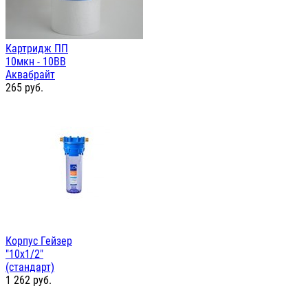
Картридж ПП
10мкн - 10ВВ
Аквабрайт
265
руб.
Корпус Гейзер
"10х1/2"
(стандарт)
1 262
руб.