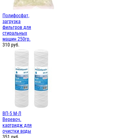
Полифосфат,
загрузка
фильтров для
стиральных
машин 250гр.
310
руб.
ВП-5 М-Л
Веревоч.
картридж для
очистки воды
351
руб.