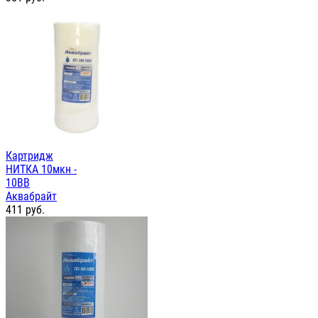
Картридж
НИТКА 10мкн -
10ВВ
Аквабрайт
411
руб.