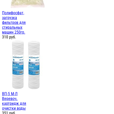
Полифосфат,
загрузка
фильтров для
стиральных
машин 250гр.
310
руб.
ВП-5 М-Л
Веревоч.
картридж для
очистки воды
351
руб.