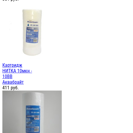
Картридж
НИТКА 10мкн -
10ВВ
Аквабрайт
411
руб.