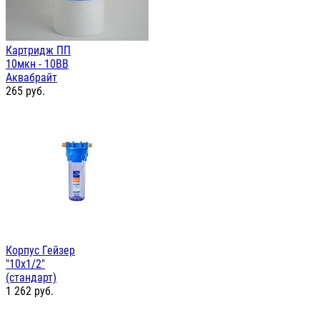
Картридж ПП
10мкн - 10ВВ
Аквабрайт
265
руб.
Корпус Гейзер
"10х1/2"
(стандарт)
1 262
руб.