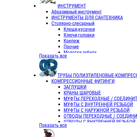
ИНСТРУМЕНТ
Абразивный инструмент
ИНСТРУМЕНТЫ ДЛЯ САНТЕХНИКА
Столярно-слесарный
Клещи,кусачки
Ключи,головки
Крепеж
Прочие
Молотки,зубила
Показать все
Пассатижи,тонкогубцы,утконосы
Напильники,надфили,рашпили
Ножовки по дереву
ТРУБЫ ПОЛИЭТИЛЕНОВЫЕ-КОМПРЕС
Отвертки
КОМПРЕССИОННЫЕ ФИТИНГИ
Хоз. инвентарь
ЗАГЛУШКИ
ЭЛ. ИНСТРУМЕНТ OASIS
КРАНЫ ШАРОВЫЕ
МУФТЫ ПЕРЕХОДНЫЕ / СОЕДИНИ
МУФТЫ С ВНУТРЕННЕЙ РЕЗЬБОЙ
МУФТЫ С НАРУЖНОЙ РЕЗЬБОЙ
ОТВОДЫ ПЕРЕХОДНЫЕ / СОЕДИН
ОТВОДЫ С ВНУТРЕННЕЙ РЕЗЬБОЙ
Показать все
ОТВОДЫ С НАРУЖНОЙ РЕЗЬБОЙ
СЕДЕЛКИ