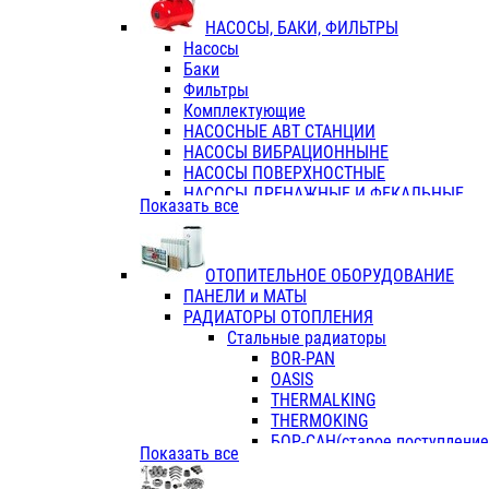
ФЛАНЦЫ / ВТУЛКИ
НАСОСЫ, БАКИ, ФИЛЬТРЫ
ТРОЙНИКИ ПЕРЕХОДНЫЕ / СОЕД
Насосы
ТРОЙНИКИ С ВНУТРЕННЕЙ РЕЗЬБ
Баки
ТРОЙНИКИ С НАРУЖНОЙ РЕЗЬБОЙ
Фильтры
КОЛЬЦА РЕЗИНОВЫЕ
Комплектующие
ТРУБЫ НАПОРНЫЕ
НАСОСНЫЕ АВТ СТАНЦИИ
ТРУБЫ ГОФРИРОВАННЫЕ ДВУХСЛ.
НАСОСЫ ВИБРАЦИОННЫНЕ
ТРУБЫ ПОЛИЭТИЛЕНОВЫЕ
НАСОСЫ ПОВЕРХНОСТНЫЕ
НАСОСЫ ДРЕНАЖНЫЕ И ФЕКАЛЬНЫЕ
Показать все
НАСОСЫ ПОВЫСИТ и ЦИРКУЛЯЦИОННЫ
НАСОСЫ СКВАЖИННЫЕ
ОТОПИТЕЛЬНОЕ ОБОРУДОВАНИЕ
ПАНЕЛИ и МАТЫ
РАДИАТОРЫ ОТОПЛЕНИЯ
Стальные радиаторы
BOR-PAN
OASIS
THERMALKING
THERMOKING
БОР-САН(старое поступление,
Показать все
БОРСАН
AZARIO