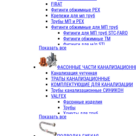
Фитинги ПП белые
FIRAT
Фитинги ПП белые
Фитинги обжимные PEX
Фитинги ППс металл.белые
Крепежи для мп труб
VALFEX
Трубы МП и PEX
Трубы PE-RT
Фитинги обжимные для МП труб
Трубы ПП водопровод белые
Фитинги для МП труб STC-FARO
Трубы ПП водопровод серые
Фитинги обжимные ТМ
Трубы армированные стекловолок
Фитинги для м/п STI
Показать все
Трубы армированные стекловолок
Фитинги для МП труб TITAN
Фитинги ПП серые
Фитинги для МП труб JIF
Краны
VALTEC
Фитинги с металл. серые
ФАСОННЫЕ ЧАСТИ КАНАЛИЗАЦИОНН
TK
Фитинги ПП (серые)
Канализация чугунная
VALFEX
Фитинги ПП белые
ТРАПЫ КАНАЛИЗАЦИОННЫЕ
Краны
КОМПЛЕКТУЮЩИЕ ДЛЯ КАНАЛИЗАЦИИ
Фитинги ПП (белые)
Трубы канализационные СИНИКОН
Фитинги ПП с металлом бел
VALFEX
ПК КОНТУР
Фасонные изделия
Краны полипропиленовые
Трубы
Трубы полипропиленивые
Хомуты для труб
Показать все
Труба PPR PN20
ПВХ (стройполимер)
Труба PPR-AL-PPR PN25(цент
Трубы
Труба PPR-GF-PPR PN25(арми
Фасонные изделия
Фитинги полипропиленовые