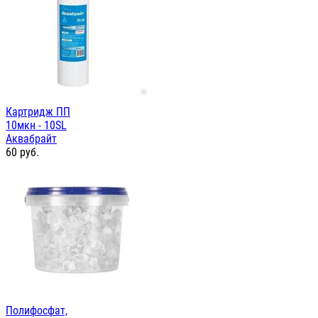
Картридж ПП
10мкн - 10SL
Аквабрайт
60
руб.
Полифосфат,