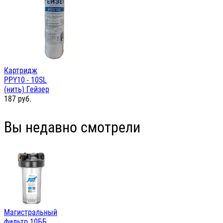
Картридж
PPY10 - 10SL
(нить) Гейзер
187
руб.
Вы недавно смотрели
Магистральный
фильтр 10ББ