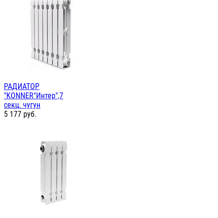
РАДИАТОР
"KONNER"Интер",7
секц. чугун
5 177
руб.