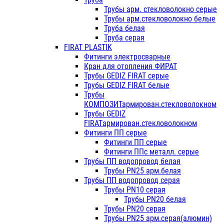
Трубы арм. стекловолокно серые
Трубы арм.стекловолокно белые
Труба белая
Труба серая
FIRAT PLASTIK
Фитинги электросварные
Кран для отопления ФИРАТ
Трубы GEDIZ FIRAT серые
Трубы GEDIZ FIRAT белые
Трубы
КОМПОЗИТармирован.стекловолокном
Трубы GEDIZ
FIRATармирован.стекловолокном
Фитинги ПП серые
Фитинги ПП серые
Фитинги ППс металл. серые
Трубы ПП водопровод белая
Трубы PN25 арм.белая
Трубы ПП водопровод серая
Трубы PN10 серая
Трубы PN20 белая
Трубы PN20 серая
Трубы PN25 арм.серая(алюмин)