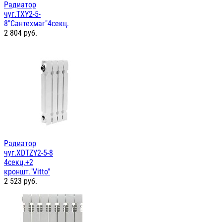
Радиатор
чуг.TXY2-5-
8"Сантехмаг"4секц.
2 804
руб.
Радиатор
чуг.XDTZY2-5-8
4секц.+2
кроншт."Vitto"
2 523
руб.