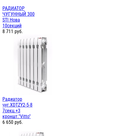
РАДИАТОР
ЧУГУННЫЙ 300
STI Нова
10секций
8 711
руб.
Радиатор
чуг.XDTZY2-5-8
7секц.+3
кроншт."Vitto"
6 650
руб.