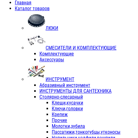
Главная
Каталог товаров
ЛЮКИ
СМЕСИТЕЛИ И КОМПЛЕКТУЮЩИЕ
Комплектующие
Аксессуары
ИНСТРУМЕНТ
Абразивный инструмент
ИНСТРУМЕНТЫ ДЛЯ САНТЕХНИКА
Столярно-слесарный
Клещи,кусачки
Ключи,головки
Крепеж
Прочие
Молотки,зубила
Пассатижи,тонкогубцы,утконосы
Напильники,надфили,рашпили