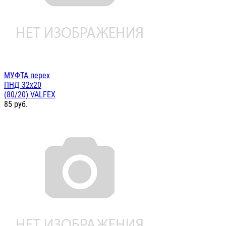
МУФТА перех
ПНД 32х20
(80/20) VALFEX
85
руб.