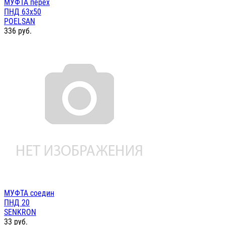
МУФТА перех
ПНД 63х50
POELSAN
336
руб.
МУФТА соедин
ПНД 20
SENKRON
33
руб.