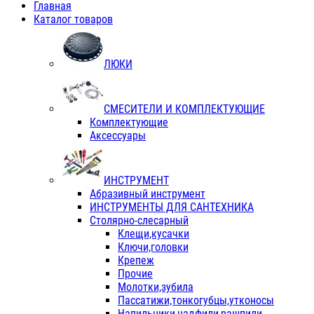
Главная
Каталог товаров
ЛЮКИ
СМЕСИТЕЛИ И КОМПЛЕКТУЮЩИЕ
Комплектующие
Аксессуары
ИНСТРУМЕНТ
Абразивный инструмент
ИНСТРУМЕНТЫ ДЛЯ САНТЕХНИКА
Столярно-слесарный
Клещи,кусачки
Ключи,головки
Крепеж
Прочие
Молотки,зубила
Пассатижи,тонкогубцы,утконосы
Напильники,надфили,рашпили