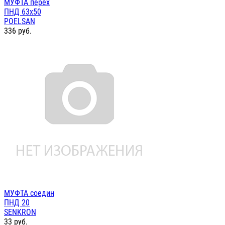
МУФТА перех
ПНД 63х50
POELSAN
336
руб.
МУФТА соедин
ПНД 20
SENKRON
33
руб.