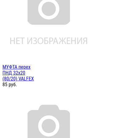
МУФТА перех
ПНД 32х20
(80/20) VALFEX
85
руб.