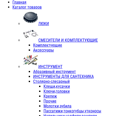
Главная
Каталог товаров
ЛЮКИ
СМЕСИТЕЛИ И КОМПЛЕКТУЮЩИЕ
Комплектующие
Аксессуары
ИНСТРУМЕНТ
Абразивный инструмент
ИНСТРУМЕНТЫ ДЛЯ САНТЕХНИКА
Столярно-слесарный
Клещи,кусачки
Ключи,головки
Крепеж
Прочие
Молотки,зубила
Пассатижи,тонкогубцы,утконосы
Напильники,надфили,рашпили