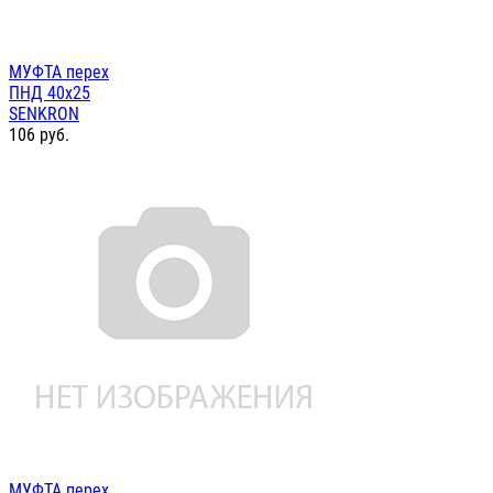
МУФТА перех
ПНД 40х25
SENKRON
106
руб.
МУФТА перех