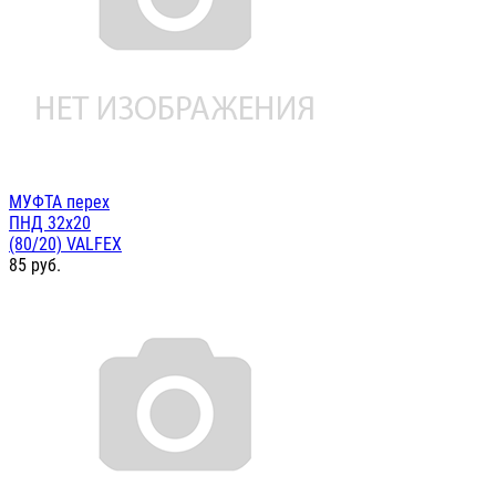
МУФТА перех
ПНД 32х20
(80/20) VALFEX
85
руб.