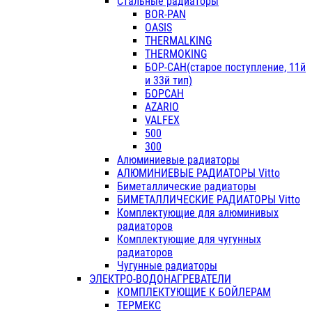
Стальные радиаторы
BOR-PAN
OASIS
THERMALKING
THERMOKING
БОР-САН(старое поступление, 11й
и 33й тип)
БОРСАН
AZARIO
VALFEX
500
300
Алюминиевые радиаторы
АЛЮМИНИЕВЫЕ РАДИАТОРЫ Vitto
Биметаллические радиаторы
БИМЕТАЛЛИЧЕСКИЕ РАДИАТОРЫ Vitto
Комплектующие для алюминивых
радиаторов
Комплектующие для чугунных
радиаторов
Чугунные радиаторы
ЭЛЕКТРО-ВОДОНАГРЕВАТЕЛИ
КОМПЛЕКТУЮЩИЕ К БОЙЛЕРАМ
ТЕРМЕКС