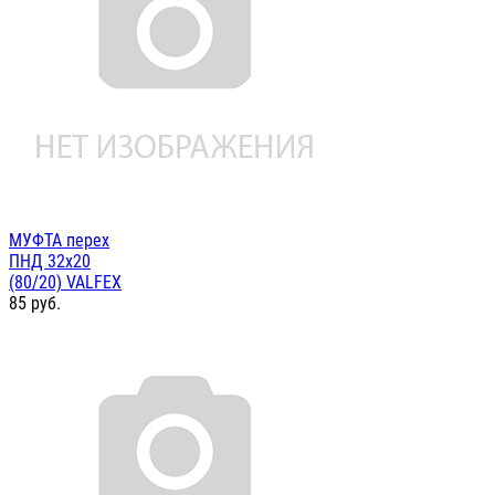
МУФТА перех
ПНД 32х20
(80/20) VALFEX
85
руб.