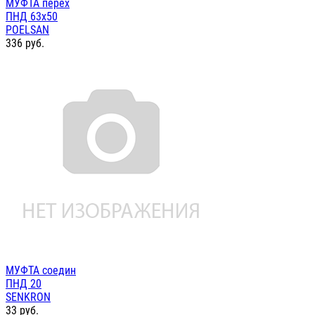
МУФТА перех
ПНД 63х50
POELSAN
336
руб.
МУФТА соедин
ПНД 20
SENKRON
33
руб.