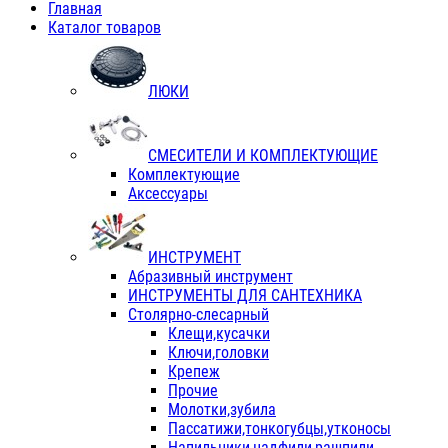
Главная
Каталог товаров
ЛЮКИ
СМЕСИТЕЛИ И КОМПЛЕКТУЮЩИЕ
Комплектующие
Аксессуары
ИНСТРУМЕНТ
Абразивный инструмент
ИНСТРУМЕНТЫ ДЛЯ САНТЕХНИКА
Столярно-слесарный
Клещи,кусачки
Ключи,головки
Крепеж
Прочие
Молотки,зубила
Пассатижи,тонкогубцы,утконосы
Напильники,надфили,рашпили