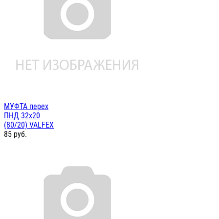
МУФТА перех
ПНД 32х20
(80/20) VALFEX
85
руб.