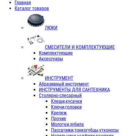
Главная
Каталог товаров
ЛЮКИ
СМЕСИТЕЛИ И КОМПЛЕКТУЮЩИЕ
Комплектующие
Аксессуары
ИНСТРУМЕНТ
Абразивный инструмент
ИНСТРУМЕНТЫ ДЛЯ САНТЕХНИКА
Столярно-слесарный
Клещи,кусачки
Ключи,головки
Крепеж
Прочие
Молотки,зубила
Пассатижи,тонкогубцы,утконосы
Напильники,надфили,рашпили