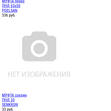
МУФТА перех
ПНД 63х50
POELSAN
336
руб.
МУФТА соедин
ПНД 20
SENKRON
33
руб.