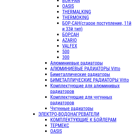
BOR-PAN
OASIS
THERMALKING
THERMOKING
БОР-САН(старое поступление, 11й
и 33й тип)
БОРСАН
AZARIO
VALFEX
500
300
Алюминиевые радиаторы
АЛЮМИНИЕВЫЕ РАДИАТОРЫ Vitto
Биметаллические радиаторы
БИМЕТАЛЛИЧЕСКИЕ РАДИАТОРЫ Vitto
Комплектующие для алюминивых
радиаторов
Комплектующие для чугунных
радиаторов
Чугунные радиаторы
ЭЛЕКТРО-ВОДОНАГРЕВАТЕЛИ
КОМПЛЕКТУЮЩИЕ К БОЙЛЕРАМ
ТЕРМЕКС
OASIS