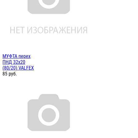
МУФТА перех
ПНД 32х20
(80/20) VALFEX
85
руб.