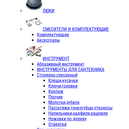
ЛЮКИ
СМЕСИТЕЛИ И КОМПЛЕКТУЮЩИЕ
Комплектующие
Аксессуары
ИНСТРУМЕНТ
Абразивный инструмент
ИНСТРУМЕНТЫ ДЛЯ САНТЕХНИКА
Столярно-слесарный
Клещи,кусачки
Ключи,головки
Крепеж
Прочие
Молотки,зубила
Пассатижи,тонкогубцы,утконосы
Напильники,надфили,рашпили
Ножовки по дереву
Отвертки