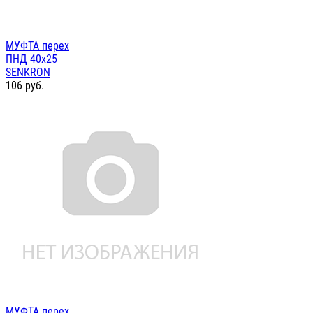
МУФТА перех
ПНД 40х25
SENKRON
106
руб.
МУФТА перех