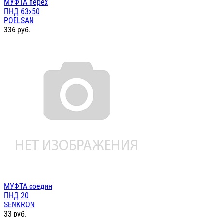
МУФТА перех
ПНД 63х50
POELSAN
336
руб.
МУФТА соедин
ПНД 20
SENKRON
33
руб.