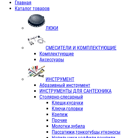
Главная
Каталог товаров
ЛЮКИ
СМЕСИТЕЛИ И КОМПЛЕКТУЮЩИЕ
Комплектующие
Аксессуары
ИНСТРУМЕНТ
Абразивный инструмент
ИНСТРУМЕНТЫ ДЛЯ САНТЕХНИКА
Столярно-слесарный
Клещи,кусачки
Ключи,головки
Крепеж
Прочие
Молотки,зубила
Пассатижи,тонкогубцы,утконосы
Напильники,надфили,рашпили