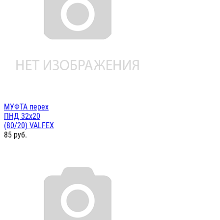
МУФТА перех
ПНД 32х20
(80/20) VALFEX
85
руб.